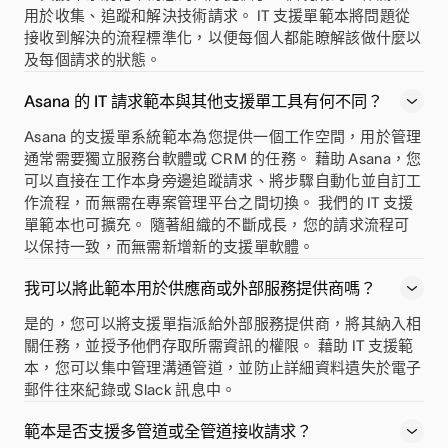
用於收集、追蹤和解決技術請求。 IT 支援單範本將問題從
接收到解決的流程標準化，以便每個人都能瞭解該做什麼以
及每個請求的狀態。
Asana 的 IT 請求範本與其他支援單工具有何不同？
Asana 的支援單系統範本為您提供一個工作空間，用於管理
通常需要獨立服務台軟體或 CRM 的任務。 藉助 Asana，您
可以直接在工作本身旁邊追蹤請求、將步驟自動化並自訂工
作流程，而無需在專案管理平台之間切換。 我們的 IT 支援
單範本也可擴充。 隨著組織的不斷成長，您的請求流程可
以保持一致，而無需新增新的支援單軟體。
我可以將此範本用於供應商或外部服務提供商嗎？
是的，您可以將支援單指派給外部服務提供商，將其納入相
關任務，並授予他們存取所需資訊的權限。 藉助 IT 支援範
本，您可以集中管理溝通管道，並防止詳細資料遺失於電子
郵件往來紀錄或 Slack 訊息中。
範本是否支援多管道或全管道接收請求？