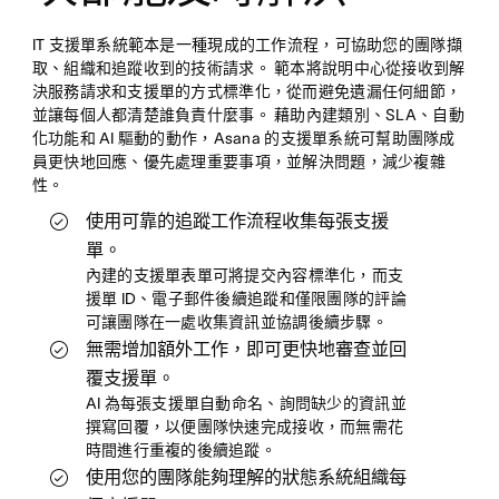
IT 支援單系統範本是一種現成的工作流程，可協助您的團隊擷
取、組織和追蹤收到的技術請求。 範本將說明中心從接收到解
決服務請求和支援單的方式標準化，從而避免遺漏任何細節，
並讓每個人都清楚誰負責什麼事。 藉助內建類別、SLA、自動
化功能和 AI 驅動的動作，Asana 的支援單系統可幫助團隊成
員更快地回應、優先處理重要事項，並解決問題，減少複雜
性。
使用可靠的追蹤工作流程收集每張支援
單。
內建的支援單表單可將提交內容標準化，而支
援單 ID、電子郵件後續追蹤和僅限團隊的評論
可讓團隊在一處收集資訊並協調後續步驟。
無需增加額外工作，即可更快地審查並回
覆支援單。
AI 為每張支援單自動命名、詢問缺少的資訊並
撰寫回覆，以便團隊快速完成接收，而無需花
時間進行重複的後續追蹤。
使用您的團隊能夠理解的狀態系統組織每