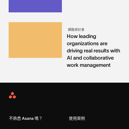
網路研討會
How leading
organizations are
driving real results with
AI and collaborative
work management
Asana
Home
不熟悉 Asana 嗎？
使用案例