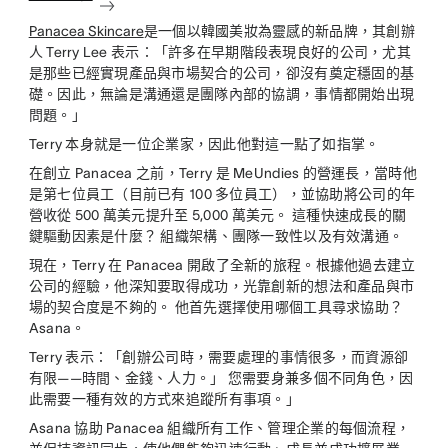
Panacea Skincare
是一個以韓國美妝為靈感的新品牌，其創辦
人 Terry Lee 表示：「許多在早期階段表現良好的公司，尤其
是那些已經實現產品與市場契合的公司，卻沒有奠定穩固的基
礎。因此，無論是溝通還是團隊內部的協調，事情都開始出現
問題。」
Terry 本身就是一位企業家，因此他對這一點了如指掌。
在創立 Panacea 之前，Terry 是 MeUndies 的營運長，當時他
是第七位員工（目前已有 100 多位員工），並協助將公司的年
營收從 500 萬美元提升至 5,000 萬美元。 這種快速成長的關
鍵驅動因素是什麼？ 組織架構、團隊一致性以及有效溝通。
現在，Terry 在 Panacea 開啟了全新的旅程。根據他過去建立
公司的經驗，他深知要取得成功，光靠創新的想法和產品與市
場的契合度是不夠的。 他首先選擇使用哪個工具尋求協助？
Asana。
Terry 表示：「創辦公司時，需要處理的事情很多，而資源卻
有限——時間、金錢、人力。」 您需要身兼多個不同角色，因
此需要一種有效的方式來追蹤所有事項。」
Asana 協助 Panacea 組織所有工作、管理企業的每個流程，