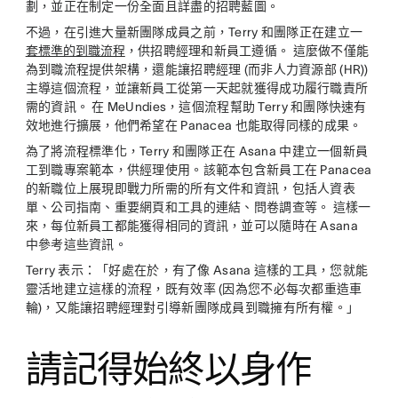
劃，並正在制定一份全面且詳盡的招聘藍圖。
不過，在引進大量新團隊成員之前，Terry 和團隊正在建立一
套標準的到職流程
，供招聘經理和新員工遵循。 這麼做不僅能
為到職流程提供架構，還能讓招聘經理 (而非人力資源部 (HR))
主導這個流程，並讓新員工從第一天起就獲得成功履行職責所
需的資訊。 在 MeUndies，這個流程幫助 Terry 和團隊快速有
效地進行擴展，他們希望在 Panacea 也能取得同樣的成果。
為了將流程標準化，Terry 和團隊正在 Asana 中建立一個新員
工到職專案範本，供經理使用。該範本包含新員工在 Panacea
的新職位上展現即戰力所需的所有文件和資訊，包括人資表
單、公司指南、重要網頁和工具的連結、問卷調查等。 這樣一
來，每位新員工都能獲得相同的資訊，並可以隨時在 Asana
中參考這些資訊。
Terry 表示：「好處在於，有了像 Asana 這樣的工具，您就能
靈活地建立這樣的流程，既有效率 (因為您不必每次都重造車
輪)，又能讓招聘經理對引導新團隊成員到職擁有所有權。」
請記得始終以身作