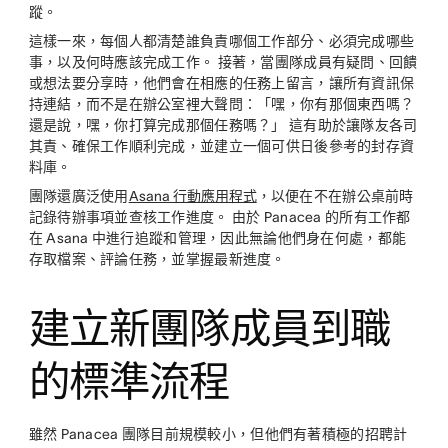
蹤。
這樣一來，每個人都清楚誰負責哪個工作部分、必須完成哪些
事，以及何時應該完成工作。 接著，當團隊成員有疑問、回饋
或想法要分享時，他們會在相應的任務上留言，讓所有資訊保
持連結，而不是在辦公室裡大聲問：「嘿，你有那個東西嗎？
還是說，嘿，你打算完成那個任務嗎？」 這有助於讓隊友各司
其責、確保工作順利完成，並建立一個可供日後參考的封存資
料庫。
團隊還廣泛使用
Asana 行動應用程式
，以便在不在辦公桌前時
記錄待辦事項並查核工作進度。 由於 Panacea 的所有工作都
在 Asana 中進行追蹤和管理，因此無論他們身在何處，都能
存取檔案、評論任務，並掌握最新進度。
建立新團隊成員到職
的標準流程
雖然 Panacea 團隊目前規模較小，但他們有著積極的招聘計