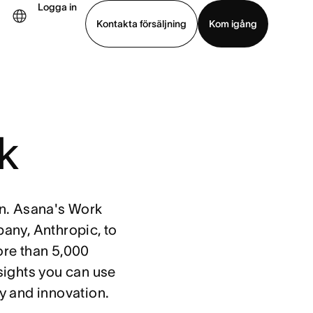
Logga in
Kontakta försäljning
Kom igång
Visa demo
Ladda ned app
rk
ion. Asana's Work
any, Anthropic, to
ore than 5,000
sights you can use
y and innovation.