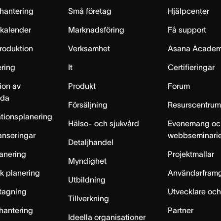
hantering
Små företag
Hjälpcenter
skalender
Marknadsföring
Få support
produktion
Verksamhet
Asana Acade
ring
It
Certifieringar
ion av
Produkt
Forum
lda
Försäljning
Resurscentru
tionsplanering
Hälso- och sjukvård
Evenemang oc
anseringar
webbseminari
Detaljhandel
anering
Projektmallar
Myndighet
sk planering
Användarfram
Utbildning
ntagning
Utvecklare och
Tillverkning
hantering
Partner
Ideella organisationer