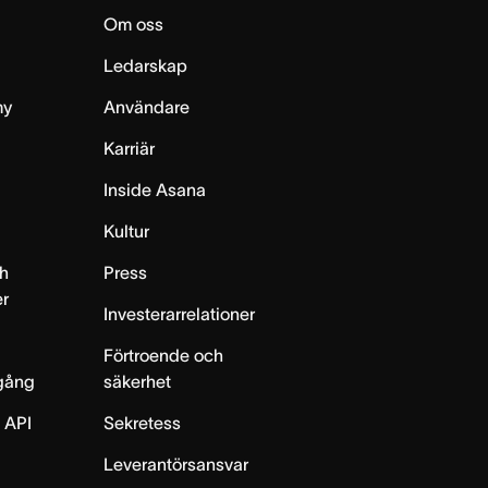
Om oss
Ledarskap
my
Användare
Karriär
Inside Asana
m
Kultur
h
Press
er
Investerarrelationer
Förtroende och
gång
säkerhet
 API
Sekretess
Leverantörsansvar