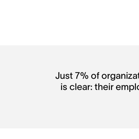
Just 7% of organiza
is clear: their emp