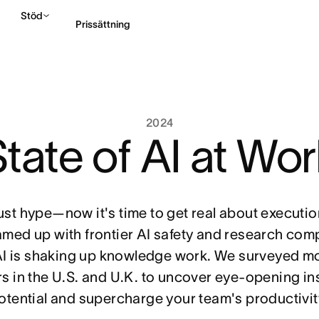
Stöd
Prissättning
Kontakta försäljning
2024
tate of AI at Wo
just hype—now it's time to get real about execut
amed up with frontier AI safety and research comp
I is shaking up knowledge work. We surveyed m
 in the U.S. and U.K. to uncover eye-opening in
potential and supercharge your team's productivit