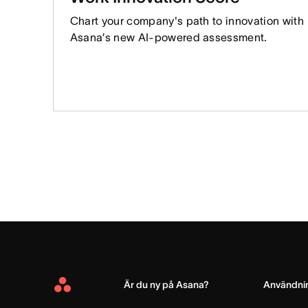
Chart your company's path to innovation with
Asana’s new AI-powered assessment.
Är du ny på Asana?
Användnin
Asana