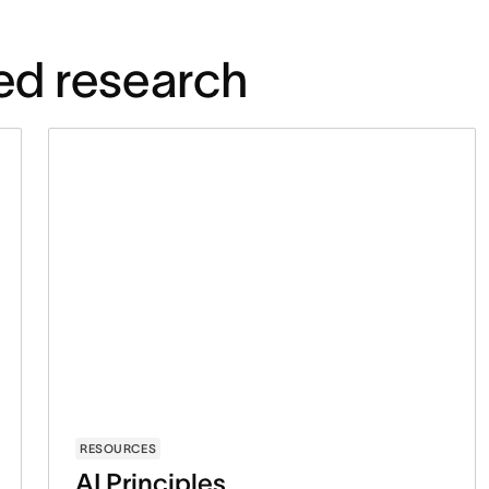
ed research
RESOURCES
AI Principles