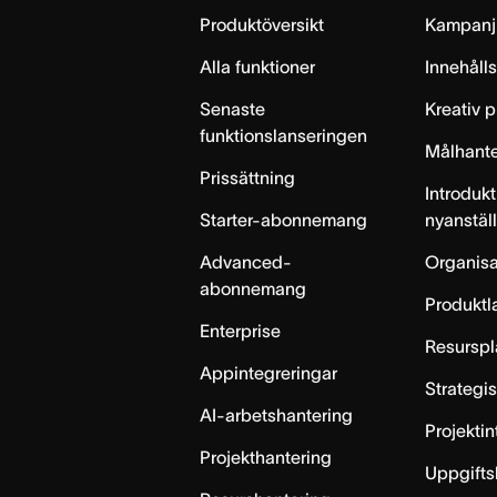
Home
Produktöversikt
Kampanj
Alla funktioner
Innehåll
Senaste
Kreativ 
funktionslanseringen
Målhante
Prissättning
Introdukt
Starter-abonnemang
nyanstäl
Advanced-
Organisa
abonnemang
Produktl
Enterprise
Resurspl
Appintegreringar
Strategi
AI-arbetshantering
Projekti
Projekthantering
Uppgifts