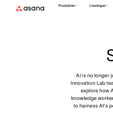
Produkter
Lösningar
S
AI is no longer 
Innovation Lab te
explore how A
knowledge workers
to harness AI's 