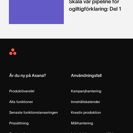
Skala vår pipeline för
ogiltigförklaring: Del 1
Asana
Home
Är du ny på Asana?
Användningsfall
Produktöversikt
Kampanjhantering
Alla funktioner
Innehållskalender
Senaste funktionslanseringen
Kreativ produktion
Prissättning
Målhantering