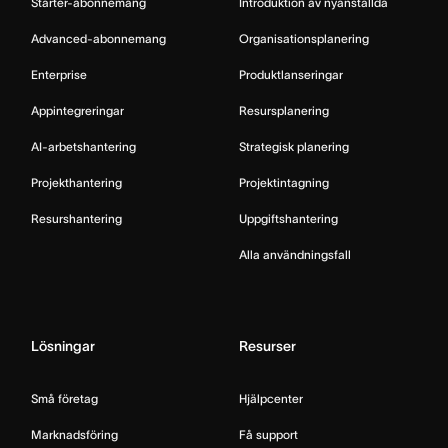
Starter-abonnemang
Introduktion av nyanställda
Advanced-abonnemang
Organisationsplanering
Enterprise
Produktlanseringar
Appintegreringar
Resursplanering
AI-arbetshantering
Strategisk planering
Projekthantering
Projektintagning
Resurshantering
Uppgiftshantering
Alla användningsfall
Lösningar
Resurser
Små företag
Hjälpcenter
Marknadsföring
Få support