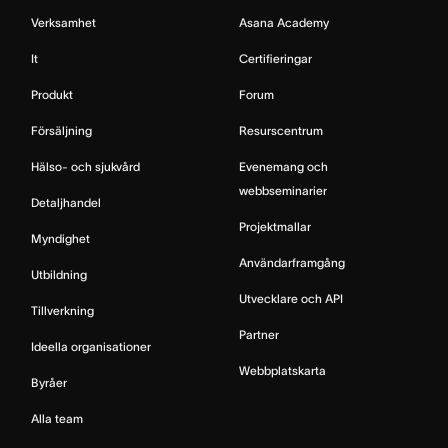
Verksamhet
Asana Academy
It
Certifieringar
Produkt
Forum
Försäljning
Resurscentrum
Hälso- och sjukvård
Evenemang och
webbseminarier
Detaljhandel
Projektmallar
Myndighet
Användarframgång
Utbildning
Utvecklare och API
Tillverkning
Partner
Ideella organisationer
Webbplatskarta
Byråer
Alla team