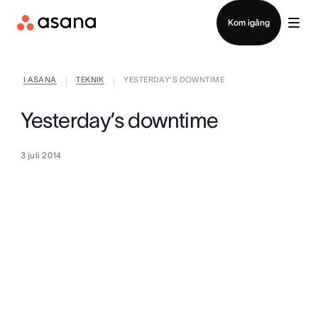
Kontakta försäljning
Kom igång
I ASANA
TEKNIK
YESTERDAY’S DOWNTIME
|
|
Yesterday’s downtime
3 juli 2014