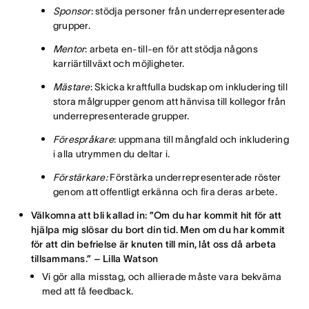
Sponsor
: stödja personer från underrepresenterade
grupper.
Mentor
: arbeta en-till-en för att stödja någons
karriärtillväxt och möjligheter.
Mästare
: Skicka kraftfulla budskap om inkludering till
stora målgrupper genom att hänvisa till kollegor från
underrepresenterade grupper.
Förespråkare
: uppmana till mångfald och inkludering
i alla utrymmen du deltar i.
Förstärkare:
Förstärka underrepresenterade röster
genom att offentligt erkänna och fira deras arbete.
Välkomna att bli kallad in: ”Om du har kommit hit för att
hjälpa mig slösar du bort din tid. Men om du har kommit
för att din befrielse är knuten till min, låt oss då arbeta
tillsammans.” – Lilla Watson
Vi gör alla misstag, och allierade måste vara bekväma
med att få feedback.