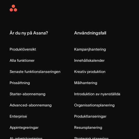
Asana
Home
Är du ny på Asana?
Användningsfall
Produktöversikt
Kampanjhantering
Alla funktioner
Innehållskalender
Senaste funktionslanseringen
Kreativ produktion
Prissättning
Målhantering
Starter-abonnemang
Introduktion av nyanställda
Advanced-abonnemang
Organisationsplanering
Enterprise
Produktlanseringar
Appintegreringar
Resursplanering
AI-arbetshantering
Strategisk planering