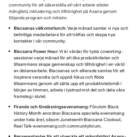
community för att säkerställa att vårt arbete stöder
mångfald, inkludering och tillhörighet på Asana genom
följande program och initiativ:
Blacsanas välkomstlunch:
Varje månad samlar vi nya och
befintliga medarbetare för att träffas och skapa nya
kontakter i vår community.
Blacsana Power Hour:
Vi är värdar för tysta coworking-
sessioner varje månad för att öka produktiviteten och
tillsammans skapa gemenskap och tillhörighet i en värld
av distansarbete. Blacsanas och allierade samlas för att
inspirera varandra och uppnå fokus och flöde
tillsammans genom att sätta upp ett produktivitetsmål i
början av timmen, arbeta i tystnad mot det och dela våra
framsteg i slutet.
Firande och föreläsningsevenemang
: Förutom Black
History Month anordnar Blacsana speciella evenemang
under hela året, såsom Juneteenth Blacsana Cookout,
Real Talk-evenemang och communityforum.
Representanter för att utveckla ett mångfaldigt Asana-