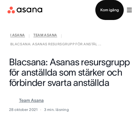
Kontakta försäljning
Kom igång
I ASANA
TEAM ASANA
|
|
BLACSANA: ASANAS RESURSGRUPP FÖR ANSTÄL ...
Blacsana: Asanas resursgrupp
för anställda som stärker och
förbinder svarta anställda
Team Asana
28 oktober 2021
3
min. läsning