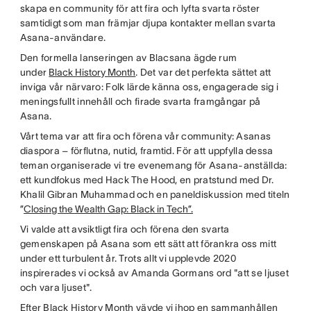
skapa en community för att fira och lyfta svarta röster
samtidigt som man främjar djupa kontakter mellan svarta
Asana-användare.
Den formella lanseringen av Blacsana ägde rum
under
Black History Month
. Det var det perfekta sättet att
inviga vår närvaro: Folk lärde känna oss, engagerade sig i
meningsfullt innehåll och firade svarta framgångar på
Asana.
Vårt tema var att fira och förena vår community: Asanas
diaspora – förflutna, nutid, framtid. För att uppfylla dessa
teman organiserade vi tre evenemang för Asana-anställda:
ett kundfokus med Hack The Hood, en pratstund med Dr.
Khalil Gibran Muhammad och en paneldiskussion med titeln
”
Closing the Wealth Gap: Black in Tech”.
Vi valde att avsiktligt fira och förena den svarta
gemenskapen på Asana som ett sätt att förankra oss mitt
under ett turbulent år. Trots allt vi upplevde 2020
inspirerades vi också av Amanda Gormans ord "att se ljuset
och vara ljuset".
Efter Black History Month vävde vi ihop en sammanhållen