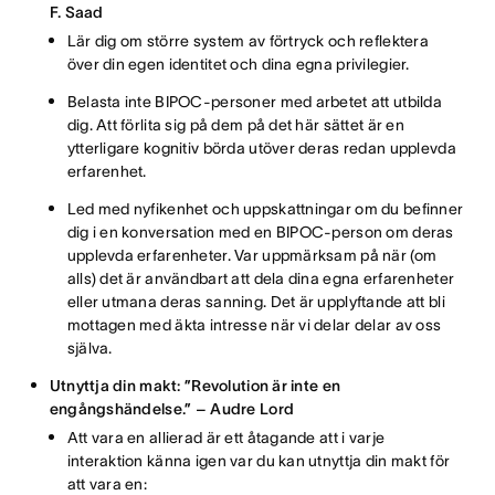
F. Saad
Lär dig om större system av förtryck och reflektera
över din egen identitet och dina egna privilegier.
Belasta inte BIPOC-personer med arbetet att utbilda
dig. Att förlita sig på dem på det här sättet är en
ytterligare kognitiv börda utöver deras redan upplevda
erfarenhet.
Led med nyfikenhet och uppskattningar om du befinner
dig i en konversation med en BIPOC-person om deras
upplevda erfarenheter. Var uppmärksam på när (om
alls) det är användbart att dela dina egna erfarenheter
eller utmana deras sanning. Det är upplyftande att bli
mottagen med äkta intresse när vi delar delar av oss
själva.
Utnyttja din makt:
”Revolution är inte en
engångshändelse.” – Audre Lord
Att vara en allierad är ett åtagande att i varje
interaktion känna igen var du kan utnyttja din makt för
att vara en: