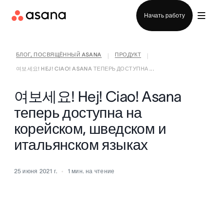
Отдел продаж
Начать работу
БЛОГ, ПОСВЯЩЁННЫЙ ASANA
ПРОДУКТ
|
|
여보세요! HEJ! CIAO! ASANA ТЕПЕРЬ ДОСТУПНА ...
여보세요! Hej! Ciao! Asana
теперь доступна на
корейском, шведском и
итальянском языках
25 июня 2021 г.
1
мин. на чтение