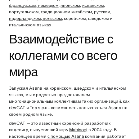
французском, немецком
,
японском
,
испанском,
португальском
,
традиционном китайском, русском,
нидерландском, польском
, корейском, шведском и
итальянском языках.
Взаимодействие с
коллегами со всего
мира
Запуская Asana на корейском, шведском и итальянском
языках, мы с радостью предоставляем
многонациональным коллективам таких организаций, как
devCAT и Tea s.p.a., возможность пользоваться Asana на
своём родном языке.
devCAT — это известный корейский разработчик
видеоигр, выпустивший игру
Mabinogi
в 2004 году. В
настоящее время
с помощью Asana
компания работает