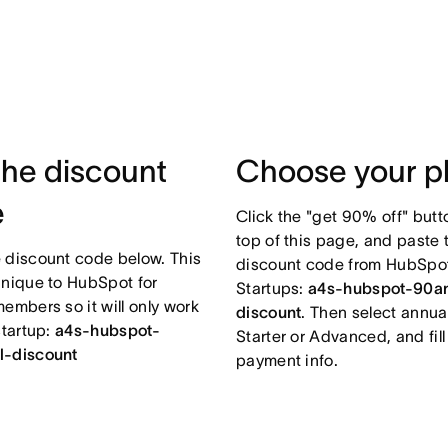
the discount
Choose your p
e
Click the "get 90% off" butt
top of this page, and paste 
 discount code below. This
discount code from HubSpot
unique to HubSpot for
Startups:
a4s-hubspot-90a
embers so it will only work
discount
. Then select annua
startup:
a4s-hubspot-
Starter or Advanced, and fill
l-discount
payment info.