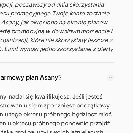
ypcji, począwszy od dnia skorzystania
kresu promocyjnego Twoje konto zostanie
Asany, jak określono na stronie planów
fertę promocyjną w dowolnym momencie i
anizacji, które nie skorzystały jeszcze z
 Limit wynosi jedno skorzystanie z oferty
am darmowy plan Asany?
, nadal się kwalifikujesz. Jeśli jesteś
estrowaniu się rozpoczniesz początkowy
niu tego okresu próbnego będziesz mieć
czeniu okresu próbnego ponownie przejdź
ię taka prośba, użyj swoich istniejących