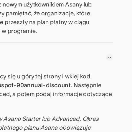
raz nowym użytkownikiem Asany lub
y pamiętać, że organizacje, które
e przeszły na plan płatny w ciągu
łu w programie.
y się u góry tej strony i wklej kod
spot-90annual-discount
. Następnie
nced, a potem podaj informacje dotyczące
w Asana Starter lub Advanced. Okres
 płatnego planu Asana obowiązuje