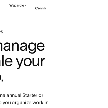
Wsparcie
Cennik
Kontakt ze sprzedażą
PS
manage 
e your 
. 
na annual Starter or
lp you organize work in