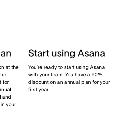
lan
Start using Asana
on at the
You’re ready to start using Asana
the
with your team. You have a 90%
 for
discount on an annual plan for your
nnual-
first year.
l and
 in your