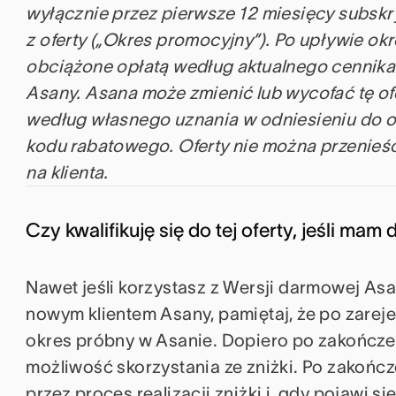
wyłącznie przez pierwsze 12 miesięcy subskr
z oferty („Okres promocyjny”). Po upływie o
obciążone opłatą według aktualnego cennika 
Asany. Asana może zmienić lub wycofać tę o
według własnego uznania w odniesieniu do org
kodu rabatowego. Oferty nie można przenieść.
na klienta.
Czy kwalifikuję się do tej oferty, jeśli m
Nawet jeśli korzystasz z Wersji darmowej Asany
nowym klientem Asany, pamiętaj, że po zarej
okres próbny w Asanie. Dopiero po zakończe
możliwość skorzystania ze zniżki. Po zakoń
przez proces realizacji zniżki i, gdy pojawi s