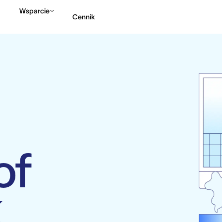
Wsparcie
Cennik
Kontakt ze sprzedażą
of
k