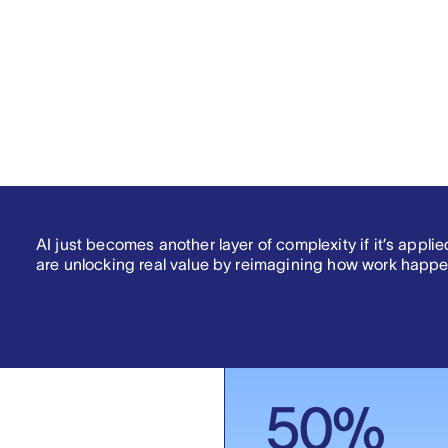
3
.
AI just becomes another layer of complexity if it’s appli
are unlocking real value by reimagining how work happe
50
%