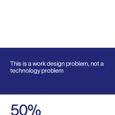
Download the report
1
.
2
.
This is a work design problem, not a
technology problem
50
%