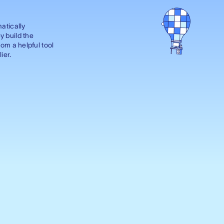
matically
y build the
rom a helpful tool
ier.