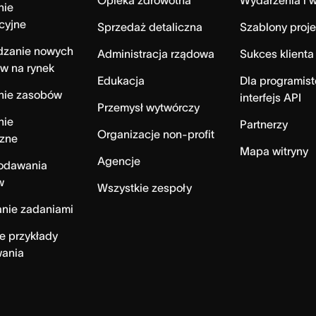
Opieka zdrowotna
Wydarzenia i w
nie
cyjne
Sprzedaż detaliczna
Szablony proj
zanie nowych
Administracja rządowa
Sukces klienta
w na rynek
Edukacja
Dla programist
nie zasobów
interfejs API
Przemysł wytwórczy
nie
Partnerzy
Organizacje non-profit
czne
Mapa witryny
Agencje
dodawania
w
Wszystkie zespoły
nie zadaniami
e przykłady
wania