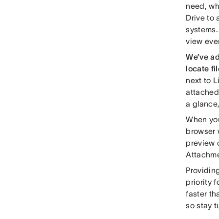
need, wh
Drive to 
systems.
view ever
We’ve ad
locate f
next to L
attached 
a glance,
When you
browser 
preview 
Attachme
Providing
priority 
faster th
so stay t