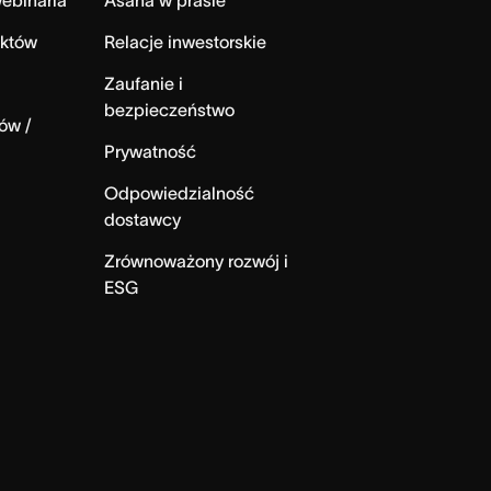
ebinaria
Asana w prasie
ektów
Relacje inwestorskie
Zaufanie i
bezpieczeństwo
ów /
Prywatność
Odpowiedzialność
dostawcy
Zrównoważony rozwój i
ESG