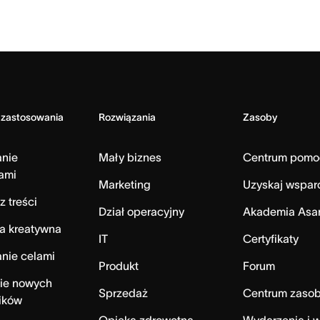
 zastosowania
Rozwiązania
Zasoby
anie
Mały biznes
Centrum pomo
ami
Marketing
Uzyskaj wspar
z treści
Dział operacyjny
Akademia Asa
a kreatywna
IT
Certyfikaty
nie celami
Produkt
Forum
ie nowych
Sprzedaż
Centrum zaso
ików