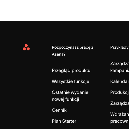
Rozpoczynasz pracę z
Przykłady
Asana
Asaną?
Home
Zarządz
Przegląd produktu
kampani
Wszystkie funkcje
Kalendar
Ostatnie wydanie
Produkcj
nowej funkcji
Zarządza
Cennik
Wdrażan
Plan Starter
pracown