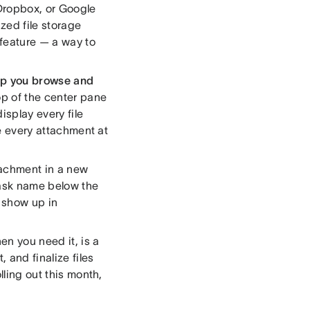
 Dropbox, or Google
ized file storage
 feature — a way to
lp you browse and
op of the center pane
isplay every file
ee every attachment at
tachment in a new
task name below the
 show up in
en you need it, is a
 and finalize files
lling out this month,