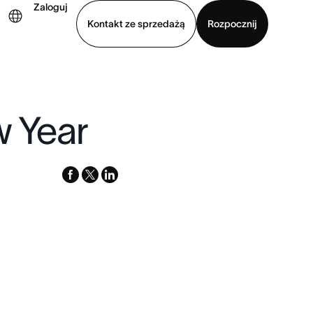
Zaloguj
Kontakt ze sprzedażą
Rozpocznij
Wyświetl prezentację
Pobierz aplikację
w Year
facebook
x-
linkedin
twitter