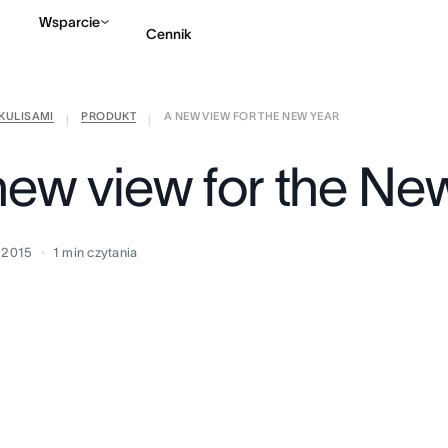
Wsparcie
Cennik
KULISAMI
PRODUKT
A NEW VIEW FOR THE NEW YEAR
Kontakt ze sprzedażą
|
|
new view for the Ne
a 2015
1
min czytania