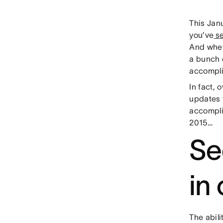
This Jan
you’ve
se
And whet
a bunch 
accompli
In fact, 
updates t
accomplis
2015…
Se
in
The abili