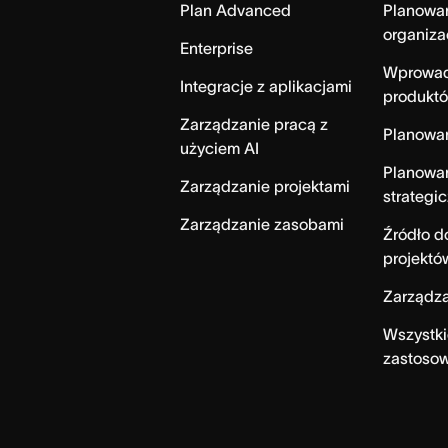
Plan Advanced
Planowa
organiza
Enterprise
Wprowad
Integracje z aplikacjami
produktó
Zarządzanie pracą z
Planowa
użyciem AI
Planowa
Zarządzanie projektami
strategi
Zarządzanie zasobami
Źródło 
projektó
Zarządza
Wszystki
zastoso