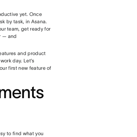
roductive yet. Once
ask by task, in Asana.
ur team, get ready for
er — and
 features and product
 work day. Let’s
ur first new feature of
hments
asy to find what you