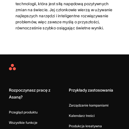
technologii, która jest siłą napędową pozytywnych
zmian na świecie. Jej członkowie wierzą w używanie
najlepszych narzędzi i inteligentne rozwiązywanie
problemów, więc zawsze myślą o przyszłości,
równocześnie szybko osiągając świetne wyniki.
Asana
Home
Rozpoczynasz pracę z
Przykłady zastosowania
Asaną?
Zarządzanie kampaniami
Przegląd produktu
Kalendarz treści
Wszystkie funkcje
Produkcja kreatywna