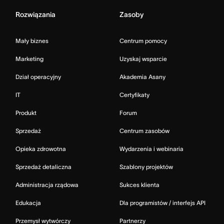
Rozwiązania
Zasoby
Mały biznes
Centrum pomocy
Marketing
Uzyskaj wsparcie
Dział operacyjny
Akademia Asany
IT
Certyfikaty
Produkt
Forum
Sprzedaż
Centrum zasobów
Opieka zdrowotna
Wydarzenia i webinaria
Sprzedaż detaliczna
Szablony projektów
Administracja rządowa
Sukces klienta
Edukacja
Dla programistów / interfejs API
Przemysł wytwórczy
Partnerzy