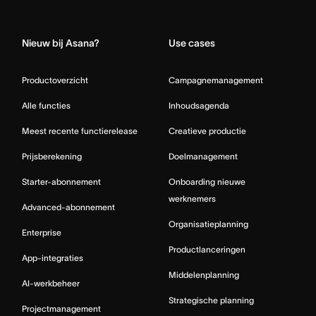
Home
Nieuw bij Asana?
Use cases
Productoverzicht
Campagnemanagement
Alle functies
Inhoudsagenda
Meest recente functierelease
Creatieve productie
Prijsberekening
Doelmanagement
Starter-abonnement
Onboarding nieuwe
werknemers
Advanced-abonnement
Organisatieplanning
Enterprise
Productlanceringen
App-integraties
Middelenplanning
AI-werkbeheer
Strategische planning
Projectmanagement