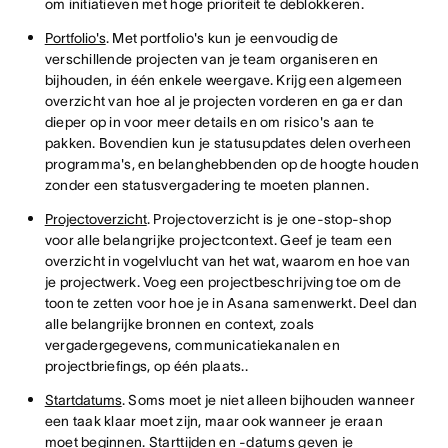
om initiatieven met hoge prioriteit te deblokkeren.
Portfolio's
. Met portfolio's kun je eenvoudig de
verschillende projecten van je team organiseren en
bijhouden, in één enkele weergave. Krijg een algemeen
overzicht van hoe al je projecten vorderen en ga er dan
dieper op in voor meer details en om risico's aan te
pakken. Bovendien kun je statusupdates delen overheen
programma's, en belanghebbenden op de hoogte houden
zonder een statusvergadering te moeten plannen.
Projectoverzicht
. Projectoverzicht is je one-stop-shop
voor alle belangrijke projectcontext. Geef je team een
overzicht in vogelvlucht van het wat, waarom en hoe van
je projectwerk. Voeg een projectbeschrijving toe om de
toon te zetten voor hoe je in Asana samenwerkt. Deel dan
alle belangrijke bronnen en context, zoals
vergadergegevens, communicatiekanalen en
projectbriefings, op één plaats..
Startdatums
. Soms moet je niet alleen bijhouden wanneer
een taak klaar moet zijn, maar ook wanneer je eraan
moet beginnen. Starttijden en -datums geven je