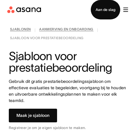
Contact opnemen met verkoop
Aan de slag
SJABLONEN
AANWERVING EN ONBOARDING
|
|
SJABLOON VOOR PRESTATIEBEOORDELING
Sjabloon voor
prestatiebeoordeling
Gebruik dit gratis prestatiebeoordelingssjabloon om
effectieve evaluaties te begeleiden, voortgang bij te houden
en uitvoerbare ontwikkelingsplannen te maken voor elk
teamlid.
Maak je sjabloon
Registreer je om je eigen sjabloon te maken.