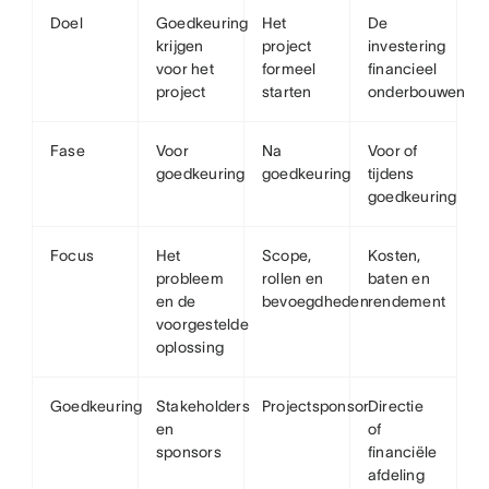
Doel
Goedkeuring
Het
De
krijgen
project
investering
voor het
formeel
financieel
project
starten
onderbouwen
Fase
Voor
Na
Voor of
goedkeuring
goedkeuring
tijdens
goedkeuring
Focus
Het
Scope,
Kosten,
probleem
rollen en
baten en
en de
bevoegdheden
rendement
voorgestelde
oplossing
Goedkeuring
Stakeholders
Projectsponsor
Directie
en
of
sponsors
financiële
afdeling