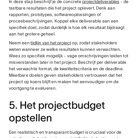
In deze stap beschrijf je de concrete
projectdeliverables
- de
tastbare resultaten die het project oplevert. Denk aan
rapporten, prototypes, softwareoplossingen of
procesbeschrijvingen. Koppel elke deliverable aan een
specifiek doel, zodat duidelijk is hoe elk resultaat bijdraagt
aan het grotere geheel.
Neem een
tijdlijn van het project
op, zodat stakeholders
weten wanneer ze welke resultaten kunnen verwachten.
Wees zo specifiek mogelijk - vage omschrijvingen leiden tot
misverstanden later in het project. Beschrijf per deliverable
het verwachte format, de kwaliteitscriteria en de deadline.
Meetbare doelen geven stakeholders vertrouwen dat het
project op koers blijft en maken het eenvoudiger om de
voortgang te evalueren.
5. Het projectbudget
opstellen
Een realistisch en transparant budget is cruciaal voor de