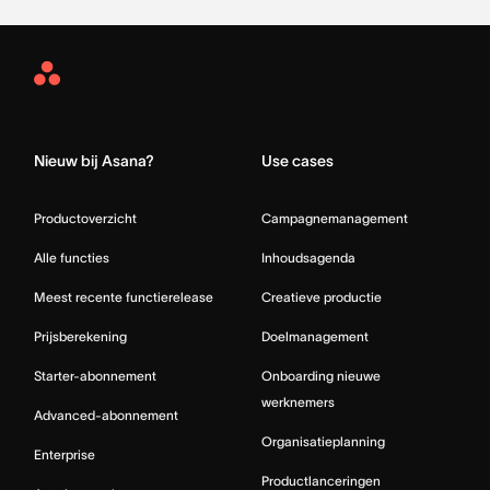
Asana
Home
Nieuw bij Asana?
Use cases
Productoverzicht
Campagnemanagement
Alle functies
Inhoudsagenda
Meest recente functierelease
Creatieve productie
Prijsberekening
Doelmanagement
Starter-abonnement
Onboarding nieuwe
werknemers
Advanced-abonnement
Organisatieplanning
Enterprise
Productlanceringen