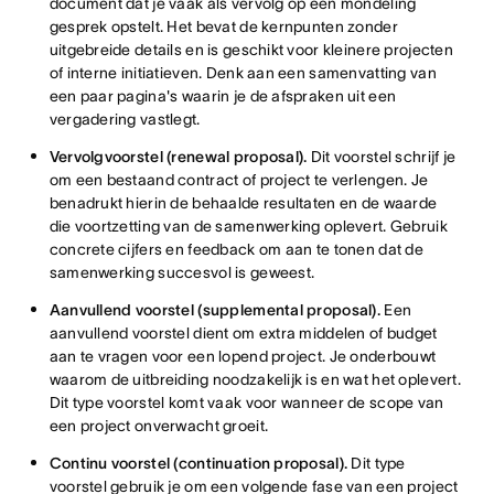
document dat je vaak als vervolg op een mondeling
gesprek opstelt. Het bevat de kernpunten zonder
uitgebreide details en is geschikt voor kleinere projecten
of interne initiatieven. Denk aan een samenvatting van
een paar pagina's waarin je de afspraken uit een
vergadering vastlegt.
Vervolgvoorstel (renewal proposal).
Dit voorstel schrijf je
om een bestaand contract of project te verlengen. Je
benadrukt hierin de behaalde resultaten en de waarde
die voortzetting van de samenwerking oplevert. Gebruik
concrete cijfers en feedback om aan te tonen dat de
samenwerking succesvol is geweest.
Aanvullend voorstel (supplemental proposal).
Een
aanvullend voorstel dient om extra middelen of budget
aan te vragen voor een lopend project. Je onderbouwt
waarom de uitbreiding noodzakelijk is en wat het oplevert.
Dit type voorstel komt vaak voor wanneer de scope van
een project onverwacht groeit.
Continu voorstel (continuation proposal).
Dit type
voorstel gebruik je om een volgende fase van een project