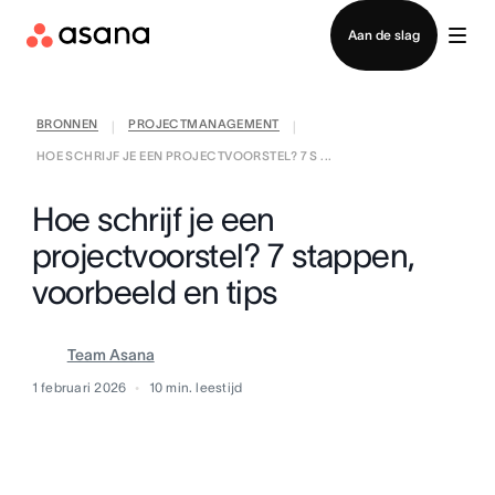
Contact opnemen met verkoop
Aan de slag
BRONNEN
PROJECTMANAGEMENT
|
|
HOE SCHRIJF JE EEN PROJECTVOORSTEL? 7 S ...
Hoe schrijf je een
projectvoorstel? 7 stappen,
voorbeeld en tips
Team Asana
1 februari 2026
10
min. leestijd