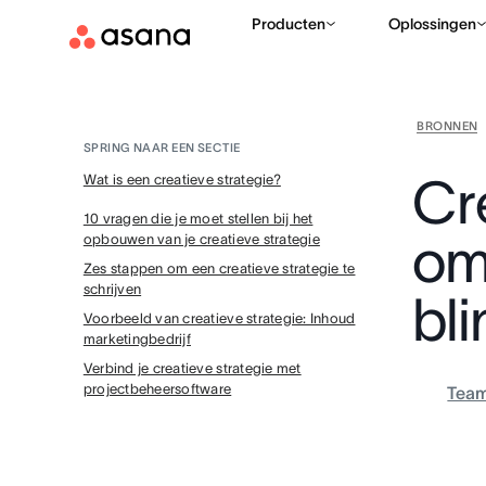
Producten
Oplossingen
BRONNEN
SPRING NAAR EEN SECTIE
Cr
Wat is een creatieve strategie?
10 vragen die je moet stellen bij het
om 
opbouwen van je creatieve strategie
Zes stappen om een creatieve strategie te
schrijven
bl
Voorbeeld van creatieve strategie: Inhoud
marketingbedrijf
Verbind je creatieve strategie met
projectbeheersoftware
Tea