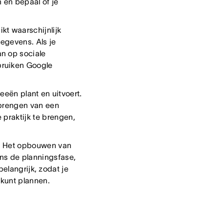
 en bepaal of je
kt waarschijnlijk
egevens. Als je
an op sociale
bruiken Google
eeën plant en uitvoert.
 brengen van een
 praktijk te brengen,
?
Het opbouwen van
dens de planningsfase,
belangrijk, zodat je
 kunt plannen.