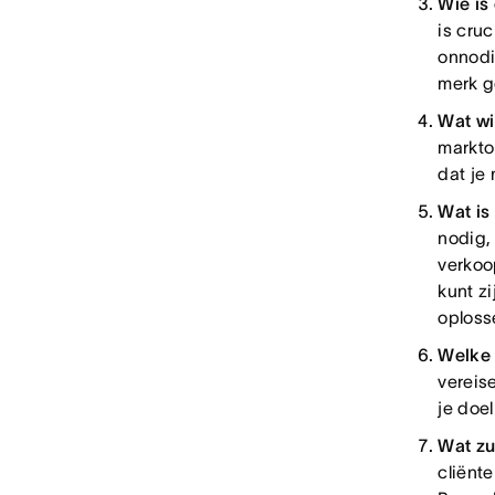
Wie is
is cru
onnodi
merk g
Wat wi
markto
dat je
Wat is
nodig,
verkoo
kunt zi
oploss
Welke 
vereis
je doel
Wat zu
cliënt