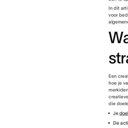
In dit ar
voor bed
algemene
Wa
st
Een crea
hoe je v
merkident
creatiev
die doele
Je
doe
De acti