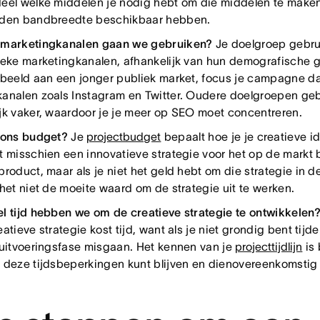
eel welke middelen je nodig hebt om die middelen te maken
den bandbreedte beschikbaar hebben.
 marketingkanalen gaan we gebruiken?
Je doelgroep gebrui
ieke marketingkanalen, afhankelijk van hun demografische g
rbeeld aan een jonger publiek market, focus je campagne d
analen zoals Instagram en Twitter. Oudere doelgroepen ge
jk vaker, waardoor je je meer op SEO moet concentreren.
 ons budget?
Je
projectbudget
bepaalt hoe je je creatieve id
t misschien een innovatieve strategie voor het op de markt
roduct, maar als je niet het geld hebt om die strategie in de
 het niet de moeite waard om de strategie uit te werken.
l tijd hebben we om de creatieve strategie te ontwikkelen
atieve strategie kost tijd, want als je niet grondig bent tij
 uitvoeringsfase misgaan. Het kennen van je
projecttijdlijn
is 
 deze tijdsbeperkingen kunt blijven en dienovereenkomstig