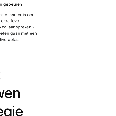
ten gebeuren
este manier is om
 creatieve
ep zal aanspreken -
moeten gaan met een
iverables.
t
uwen
egie