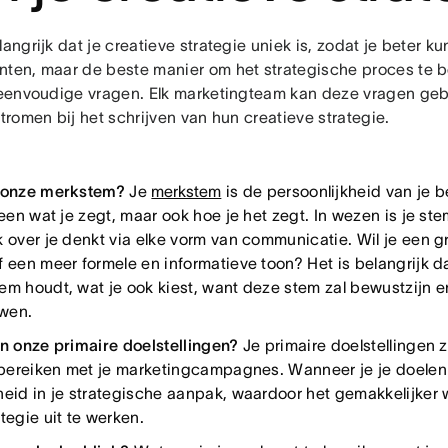
langrijk dat je creatieve strategie uniek is, zodat je beter k
nten, maar de beste manier om het strategische proces te 
t eenvoudige vragen. Elk marketingteam kan deze vragen ge
stromen bij het schrijven van hun creatieve strategie.
s onze merkstem?
Je
merkstem
is de persoonlijkheid van je b
leen wat je zegt, maar ook hoe je het zegt. In wezen is je stem
k over je denkt via elke vorm van communicatie. Wil je een 
 een meer formele en informatieve toon? Het is belangrijk da
em houdt, wat je ook kiest, want deze stem zal bewustzijn 
wen.
jn onze primaire doelstellingen?
Je primaire doelstellingen 
t bereiken met je marketingcampagnes. Wanneer je je doelen d
heid in je strategische aanpak, waardoor het gemakkelijker 
tegie uit te werken.