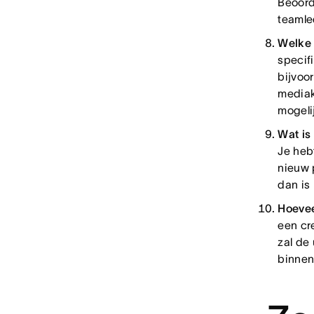
Beoord
teamle
Welke
specif
bijvoo
mediak
mogeli
Wat is
Je heb
nieuw p
dan is
Hoevee
een cre
zal de
binnen