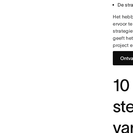
De str
Het hebb
ervoor te
strategie
geeft he
project 
Ontva
10
st
va