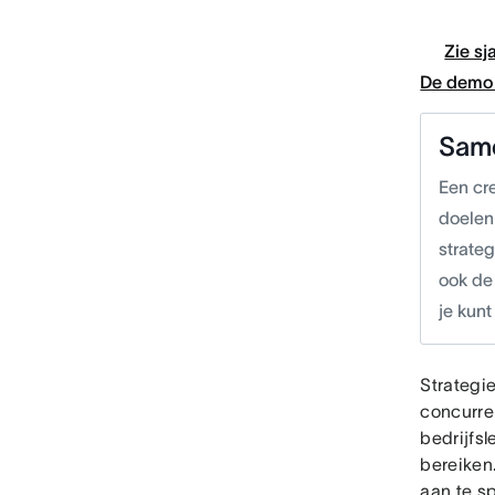
Zie sj
De demo 
Sam
Een cr
doelen 
strateg
ook de
je kun
Strategi
concurrent
bedrijfsl
bereiken.
aan te s