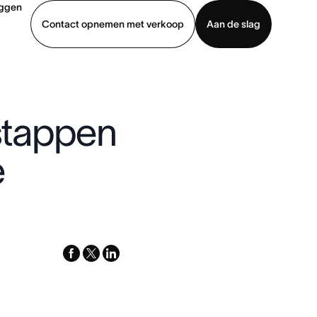
oggen
Contact opnemen met verkoop
Aan de slag
erkoop
Demo bekijken
App downloaden
 stappen
e
facebook
x-
linkedin
twitter