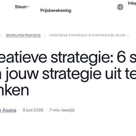
Inl
Steun
Prijsberekening
BEDRIJFSSTRATEGIE
CREATIEVE STRATEGIE: 6 STAPPEN OM JOUW ...
Contact opnemen met v
|
|
eatieve strategie: 6
jouw strategie uit t
inken
m Asana
9 juni 2026
7
min. leestijd