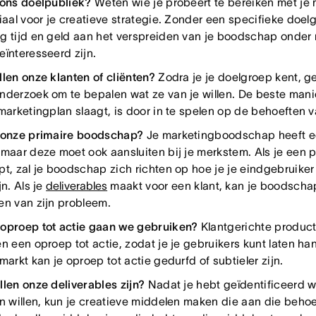
 ons doelpubliek?
Weten wie je probeert te bereiken met j
ciaal voor je creatieve strategie. Zonder een specifieke doe
g tijd en geld aan het verspreiden van je boodschap onder m
eïnteresseerd zijn.
llen onze klanten of cliënten?
Zodra je je doelgroep kent, ge
nderzoek om te bepalen wat ze van je willen. De beste mani
 marketingplan slaagt, is door in te spelen op de behoeften 
 onze primaire boodschap?
Je marketingboodschap heeft e
 maar deze moet ook aansluiten bij je merkstem. Als je een p
pt, zal je boodschap zich richten op hoe je je eindgebruiker
jn. Als je
deliverables
maakt voor een klant, kan je boodschap
en van zijn probleem.
oproep tot actie gaan we gebruiken?
Klantgerichte produc
en een oproep tot actie, zodat je je gebruikers kunt laten ha
markt kan je oproep tot actie gedurfd of subtieler zijn.
llen onze deliverables zijn?
Nadat je hebt geïdentificeerd wa
en willen, kun je creatieve middelen maken die aan die behoe