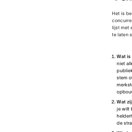
Het is be
concurre
lijst me
te laten 
Wat i
niet al
publie
stem of
merkst
opbou
Wat zi
je wil
helder
de stra