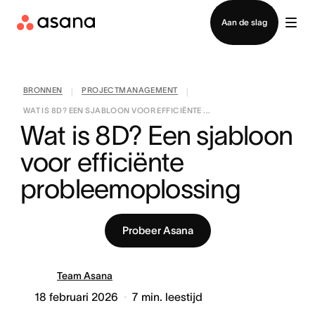
Contact opnemen met verkoop
Aan de slag
BRONNEN
PROJECTMANAGEMENT
|
|
WAT IS 8D? EEN SJABLOON VOOR EFFICIËNTE ...
Wat is 8D? Een sjabloon 
voor efficiënte 
probleemoplossing
Probeer Asana
Team Asana
18 februari 2026
7
min. leestijd