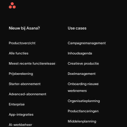
Asana
Home
Nieuw bij Asana?
Use cases
Productoverzicht
Campagnemanagement
Alle functies
Inhoudsagenda
Meest recente functierelease
Creatieve productie
Prijsberekening
Doelmanagement
Starter-abonnement
Onboarding nieuwe
werknemers
Advanced-abonnement
Organisatieplanning
Enterprise
Productlanceringen
App-integraties
Middelenplanning
AI-werkbeheer