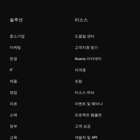
솔루션
리소스
중소기업
도움말 센터
마케팅
고객지원 받기
운영
Asana 아카데미
IT
자격증
제품
포럼
영업
리소스 허브
의료
이벤트 및 웨비나
소매
프로젝트 템플릿
정부
고객 성공
교육
개발자 및 API