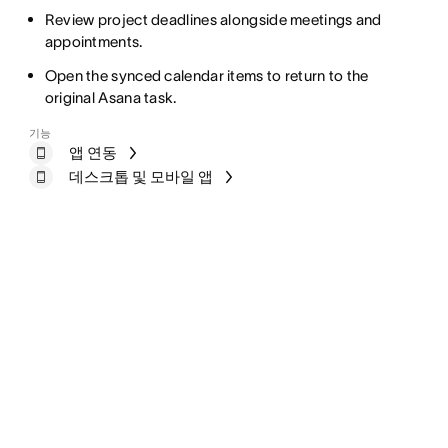
Review project deadlines alongside meetings and
appointments.
Open the synced calendar items to return to the
original Asana task.
기능
앱 연동
데스크톱 및 모바일 앱