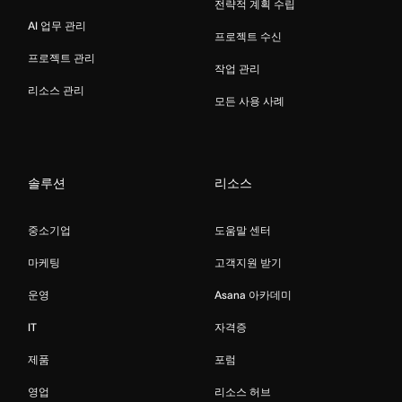
전략적 계획 수립
AI 업무 관리
프로젝트 수신
프로젝트 관리
작업 관리
리소스 관리
모든 사용 사례
솔루션
리소스
중소기업
도움말 센터
마케팅
고객지원 받기
운영
Asana 아카데미
IT
자격증
제품
포럼
영업
리소스 허브