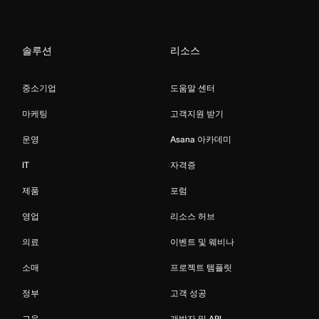
솔루션
리소스
중소기업
도움말 센터
마케팅
고객지원 받기
운영
Asana 아카데미
IT
자격증
제품
포럼
영업
리소스 허브
의료
이벤트 및 웨비나
소매
프로젝트 템플릿
정부
고객 성공
교육
개발자 및 API