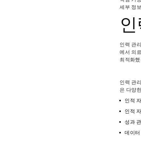
세부 정
인
인력 관리
에서 의
최적화했
인력 관리
은 다양한
인적 자
인적 자
성과 
데이터