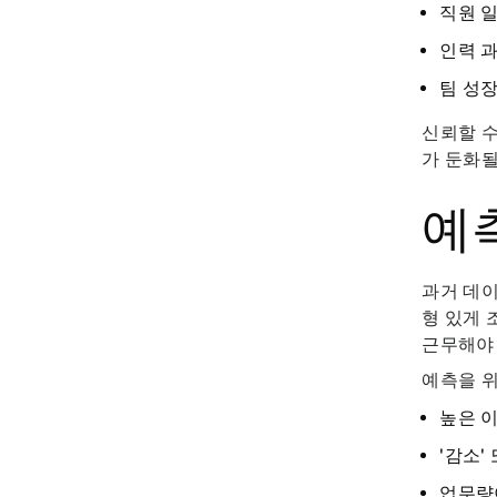
직원 
인력 과
팀 성장
신뢰할 수
가 둔화될
예
과거 데
형 있게 
근무해야 
예측을 위
높은 
'감소'
업무량