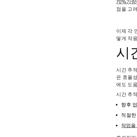
70%가량
점을 고려
이제 각 
떻게 작
시
시간 추적
은 효율성
에도 도움
시간 추적
향후 
적절한
작업을