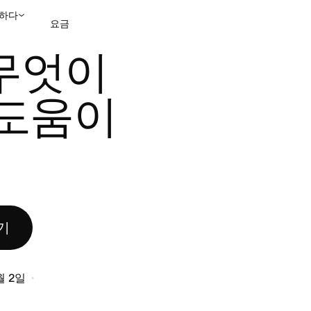
하다
요금
무엇이
영업팀에 문의
데모 보
도움이 
기
월 2일