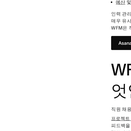
예산
및
인력 관리
매우 유사
WFM은 
Asa
W
엇
직원 채용
프로젝트
피드백을