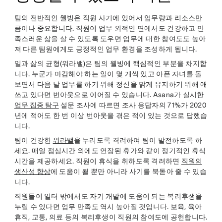
팀의 전반적인 웰빙은 직원 사기에 있어서 업무량과 리소스만
큼이나 중요합니다. 직원이 업무 외적인 면에서도 건강하고 만
족스러운 삶을 살 수 있도록 도우면 업무에 대한 참여도도 높아
져 다른 팀원에게도 긍정적인 업무 환경을 조성하게 됩니다.
일과 삶의 균형(워라밸)은 팀의 웰빙에 핵심적인 부분을 차지합
니다. 누군가 마감해야 하는 일이 몇 개씩 있고 아픈 자녀를 돌
보면서 다음 날 업무를 하기 위해 정신을 맑게 유지하기 위해 애
쓰고 있다면 번아웃으로 이어질 수 있습니다. Asana가 실시한
업무 집중 탐구
설문 조사에 따르면 조사 응답자의 71%가 2020
년에 적어도 한 번 이상 번아웃을 겪은 적이 있는 것으로 답했습
니다.
팀이 건강한
워라밸
을 누리도록 격려하여 팀이 발전하도록 하
세요. 매일 점심시간 외에도 연장된 휴가와 같이 정기적인 휴식
시간을 제공하세요. 직원이 휴식을 취하도록 격려하면
직원의
생산성 향상
에 도움이 될 뿐만 아니라 사기를 북돋아 줄 수 있습
니다.
직원들이 일터 밖에서도 자기 개발에 도움이 되는 복리후생을
누릴 수 있다면 업무 만족도 역시 높아질 것입니다. 보육, 육아
휴직, 교통, 의료 등의 복리후생이 직원의 참여도에 공헌합니다.