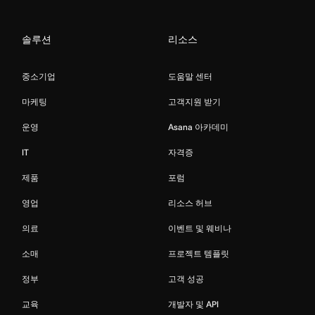
솔루션
리소스
중소기업
도움말 센터
마케팅
고객지원 받기
운영
Asana 아카데미
IT
자격증
제품
포럼
영업
리소스 허브
의료
이벤트 및 웨비나
소매
프로젝트 템플릿
정부
고객 성공
교육
개발자 및 API