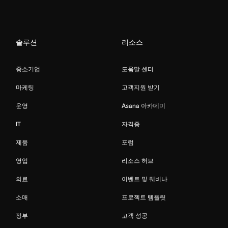
솔루션
리소스
중소기업
도움말 센터
마케팅
고객지원 받기
운영
Asana 아카데미
IT
자격증
제품
포럼
영업
리소스 허브
의료
이벤트 및 웨비나
소매
프로젝트 템플릿
정부
고객 성공