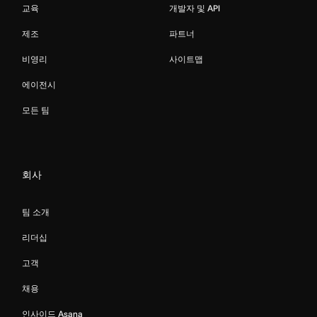
교육
개발자 및 API
제조
파트너
비영리
사이트맵
에이전시
모든 팀
회사
팀 소개
리더십
고객
채용
인사이드 Asana