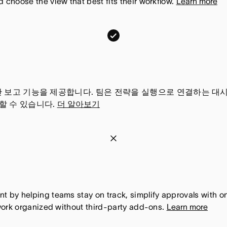
choose the view that best fits their workflow.
Learn more
o
되
,
어
이
T
있
기
r
습
능
e
니
은
l
다
포
l
시간 보고 기능을 제공합니다. 팀은 전략을 실행으로 연결하는 
함
할 수 있습니다.
더 알아보기
o
되
,
어
이
T
있
기
r
습
능
e
니
은
l
다
포
l
by helping teams stay on track, simplify approvals with one
함
work organized without third-party add-ons.
Learn more
o
되
,