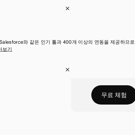
어
이
T
있
기
r
습
능
e
니
은
l
다
존
l
le 드라이브, Salesforce와 같은 인기 툴과 400개 이상의 연동을
재
아보기
o
하
,
지
이
T
않
기
r
습
능
e
니
은
l
무료 체험
다
존
l
재
o
하
,
지
이
않