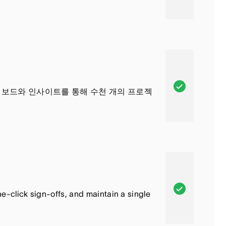
니
은
a
다
포
n
함
a
되
,
어
이
있
기
A
대시보드와 인사이트를 통해 수천 개의 프로젝
습
능
s
니
은
a
다
포
n
함
a
되
,
어
이
있
기
A
-click sign-offs, and maintain a single
습
능
s
니
은
a
다