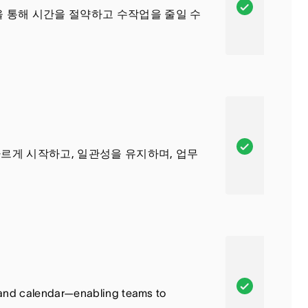
기
A
을 통해 시간을 절약하고 수작업을 줄일 수
능
s
은
a
포
n
함
a
되
,
어
이
있
기
A
빠르게 시작하고, 일관성을 유지하며, 업무
습
능
s
니
은
a
다
포
n
함
a
되
,
어
이
있
기
A
e, and calendar—enabling teams to
습
능
s