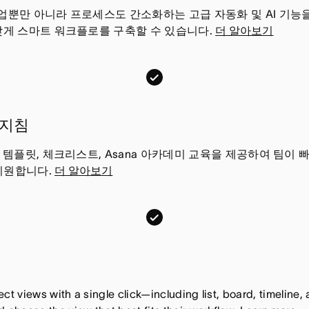
l
업뿐만 아니라 프로세스도 간소화하는 고급 자동화 및 AI 기능
맞게 스마트 워크플로를 구축할 수 있습니다.
더 알아보기
o
,
이
T
기
r
능
e
 지침
은
l
포
l
 템플릿, 체크리스트, Asana 아카데미 교육을 제공하여 팀이 
함
지원합니다.
더 알아보기
o
되
,
어
이
T
있
기
r
습
능
e
니
은
l
다
포
l
ct views with a single click—including list, board, timelin
함