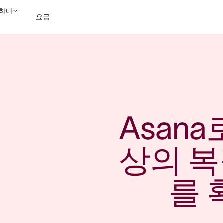
하다
요금
영업팀에 문의
데모 보
Asan
상의 
를