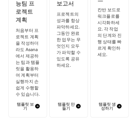
능팀 프
보고서
칸반 보드로
로젝트
프로젝트의
워크플로를
계획
성과를 항상
시각화하세
파악하세요.
요. 각 작업
처음부터 프
그동안 완료
의 단계와 진
로젝트 계획
한 업무는 무
행 상태를 빠
을 작성하더
엇인지 모두
르게 확인하
라도 Asana
가 파악할 수
세요.
에서 제공하
있도록 공유
는 팁과 템플
하세요.
릿을 활용하
여 계획부터
실행까지 손
쉽게 수행할
수 있습니다.
템플릿 보
템플릿 만
템플릿 생
기
들기
성하기