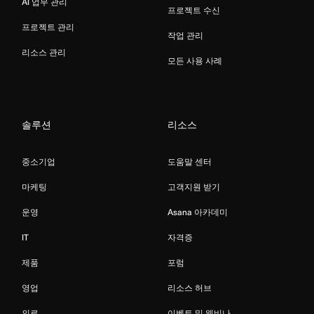
AI 업무 관리
프로젝트 수신
프로젝트 관리
작업 관리
리소스 관리
모든 사용 사례
솔루션
리소스
중소기업
도움말 센터
마케팅
고객지원 받기
운영
Asana 아카데미
IT
자격증
제품
포럼
영업
리소스 허브
의료
이벤트 및 웨비나