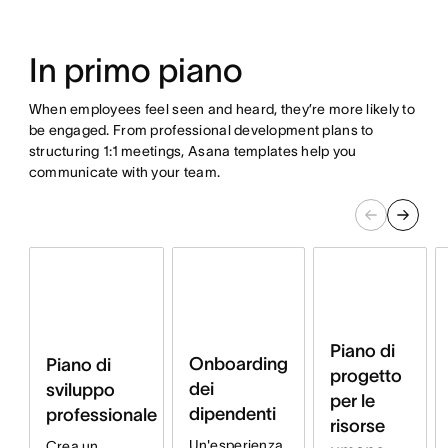
In primo piano
When employees feel seen and heard, they’re more likely to
be engaged. From professional development plans to
structuring 1:1 meetings, Asana templates help you
communicate with your team.
Piano di
Onboarding
Piano di
progetto
dei
sviluppo
per le
dipendenti
professionale
risorse
Un'esperienza
Crea un