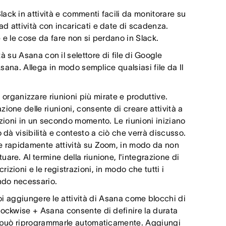
Slack in attività e commenti facili da monitorare su
d attività con incaricati e date di scadenza.
e e le cose da fare non si perdano in Slack.
vità su Asana con il selettore di file di Google
Asana. Allega in modo semplice qualsiasi file da Il
organizzare riunioni più mirate e produttive.
ione delle riunioni, consente di creare attività a
azioni in un secondo momento. Le riunioni iniziano
 dà visibilità e contesto a ciò che verrà discusso.
re rapidamente attività su Zoom, in modo da non
are. Al termine della riunione, l'integrazione di
zioni e le registrazioni, in modo che tutti i
ando necessario.
i aggiungere le attività di Asana come blocchi di
lockwise + Asana consente di definire la durata
se può riprogrammarle automaticamente. Aggiungi