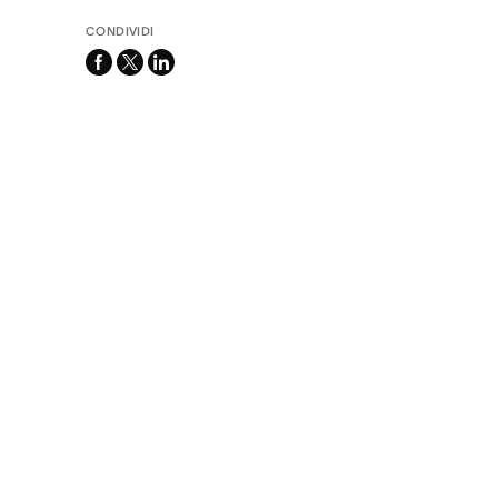
CONDIVIDI
facebook
x-
linkedin
twitter