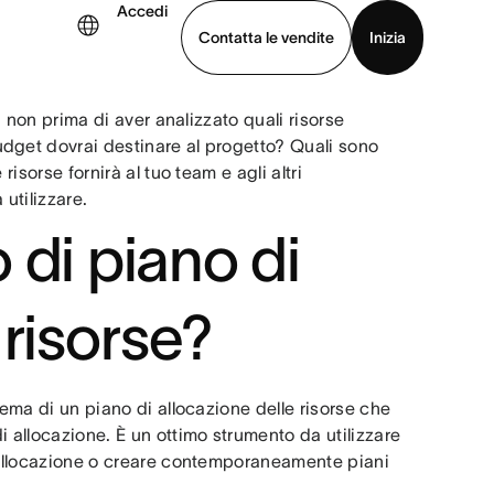
Accedi
Contatta le vendite
Inizia
a non prima di aver analizzato quali risorse
uarda la demo
Scarica l’app
dget dovrai destinare al progetto? Quali sono
isorse fornirà al tuo team e agli altri
a utilizzare.
 di piano di
 risorse?
hema di un piano di allocazione delle risorse che
i allocazione. È un ottimo strumento da utilizzare
i allocazione o creare contemporaneamente piani