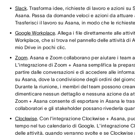
Slack
. Trasforma idee, richieste di lavoro e azioni su 
Asana. Passa da domande veloci e azioni da attuare a
Trasferisci il lavoro su Asana, in modo che le richiest
Google Workplace
. Allega i file direttamente alle atti
Workplace, che si trova nel pannello delle attività di 
mio Drive in pochi clic.
Zoom
. Asana e Zoom collaborano per aiutare i team a 
L'integrazione di Zoom + Asana semplifica la preparaz
partire dalle conversazioni e di accedere alle inform
su Asana, dove la condivisione degli ordini del giorno
Durante la riunione, i membri del team possono crea
dimenticare nessun dettaglio e nessuna azione da attu
Zoom + Asana consente di esportare in Asana le trascri
collaboratori e gli stakeholder possano rivederla qu
Clockwise
. Con l'integrazione Clockwise + Asana, puo
tempo nel tuo calendario di Google. L'integrazione C
delle attività, quando verranno svolte e se Clockwi