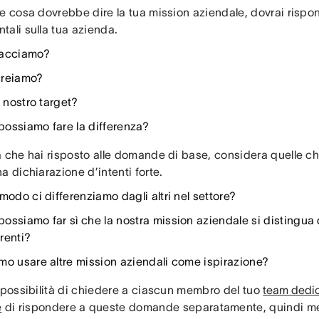
re cosa dovrebbe dire la tua mission aziendale, dovrai ris
tali sulla tua azienda.
facciamo?
creiamo?
l nostro target?
ossiamo fare la differenza?
a che hai risposto alle domande di base, considera quelle ch
a dichiarazione d’intenti forte.
modo ci differenziamo dagli altri nel settore?
ossiamo far sì che la nostra mission aziendale si distingua d
renti?
mo usare altre mission aziendali come ispirazione?
a possibilità di chiedere a ciascun membro del tuo
team dedic
e
di rispondere a queste domande separatamente, quindi met