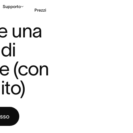
Supporto
Prezzi
HIARAZIONE DI INTE ...
 una 
Contatta le vendite
G
di 
e (con 
ito)
esso