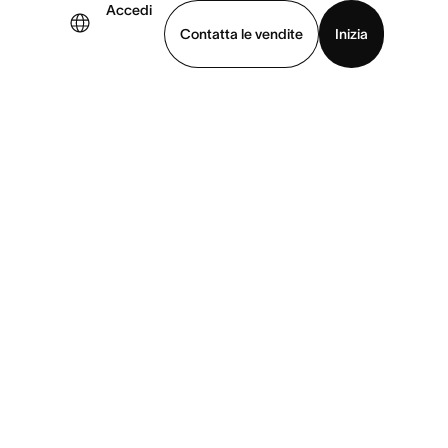
Accedi
Contatta le vendite
Inizia
uarda la demo
Scarica l’app