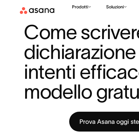
Prodotti
Soluzioni
RISORSE
STRATEGIA AZIENDALE
COME SCRIVERE UNA DIC
|
|
Come scrivere
dichiarazione 
intenti efficac
modello gratu
Prova Asana oggi st