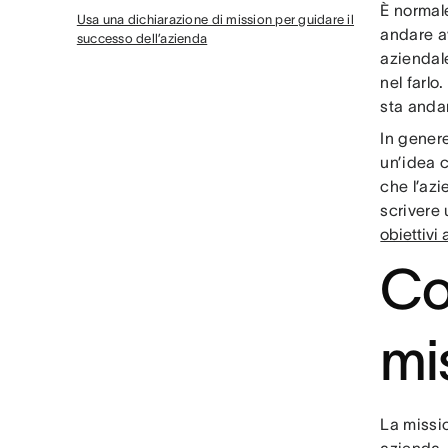
È normal
Usa una dichiarazione di mission per guidare il
andare av
successo dell’azienda
aziendale
nel farlo
sta andan
In genere
un’idea 
che l’az
scrivere 
obiettivi 
Co
mi
La missio