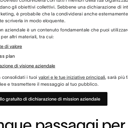
Dovresti condividerla con tutti i membri della tua organizz
no gli obiettivi collettivi. Sebbene una dichiarazione di int
arketing, è probabile che la condividerai anche esternament
te scriverla in modo eloquente.
on aziendale è un contenuto fondamentale che puoi utilizza
er altri materiali, tra cui:
e di valore
ss plan
azione di visione aziendale
 consolidati i tuoi
valori e le tue iniziative principali
, sarà più
ee e trasmettere il messaggio al tuo pubblico.
lo gratuito di dichiarazione di mission aziendale
nque passaggi per