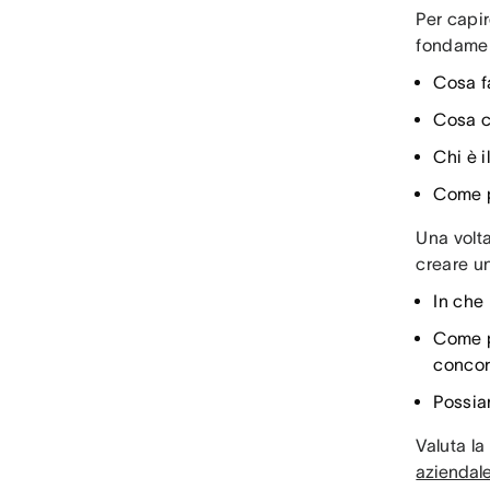
Per capi
fondamen
Cosa 
Cosa 
Chi è i
Come p
Una volt
creare un
In che 
Come p
concor
Possia
Valuta l
aziendal