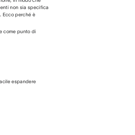
azione, in modo che
enti non sia specifica
e. Ecco perché è
re come punto di
 facile espandere