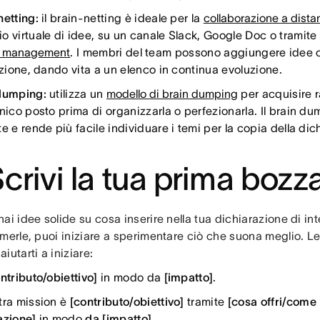
netting:
il brain-netting è ideale per la
collaborazione a dista
o virtuale di idee, su un canale Slack, Google Doc o tramite 
t management
. I membri del team possono aggiungere idee o
razione, dando vita a un elenco in continua evoluzione.
dumping:
utilizza un
modello di brain dumping
per acquisire 
nico posto prima di organizzarla o perfezionarla. Il brain du
e e rende più facile individuare i temi per la copia della dic
Scrivi la tua prima bozz
ai idee solide su cosa inserire nella tua dichiarazione di int
merle, puoi iniziare a sperimentare ciò che suona meglio. L
iutarti a iniziare:
ntributo/obiettivo]
in modo da
[impatto]
.
tra mission è
[contributo/obiettivo]
tramite
[cosa offri/come l
azione]
in modo
da [impatto]
.