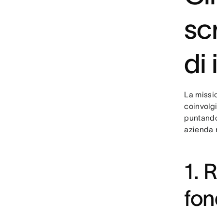
sc
di 
La missio
coinvolgi
puntando.
azienda 
1. 
fon