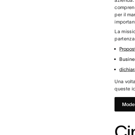
azienda. 
comprenda
per il m
importan
La missi
partenza p
Propost
Busine
dichiar
Una volta
queste id
Model
Ci