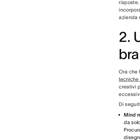
risposte
incorpora
azienda n
2. 
bra
Ora che h
tecniche 
creativi 
eccessiv
Di seguit
Mind 
da solo
Procur
disegna