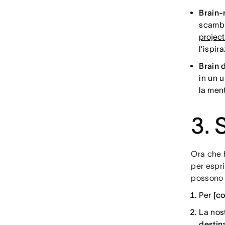
Brain-
scambi
projec
l’ispi
Brain 
in un u
la ment
3. 
Ora che h
per espri
possono a
Per
[co
La nos
destin