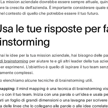
. La mission aziendale dovrebbe essere sempre attuale, qui
re la crescita dell’azienda. È importante considerare quale s
el contesto di quello che potrebbe essere il tuo futuro.
Usa le tue risposte per 
instorming
ai le idee per la tua mission aziendale, hai bisogno delle par
di brainstorming
per aiutare te e gli altri leader della tua az
per esprimervi. L’obiettivo è quello di ispirare il tuo team se
amente complessi.
o elenchiamo alcune tecniche di brainstorming utili.
mapping:
il mind mapping è una tecnica di brainstorming visi
 o con il tuo team. Inizia con una parola o un’idea e usala per
ati un foglio di grandi dimensioni o una lavagna per scriver
 delle linee che lo collegano alle parole o alle idee correlate