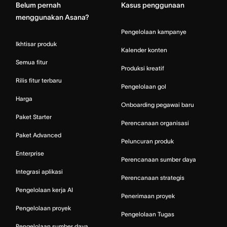
Belum pernah
Kasus penggunaan
menggunakan Asana?
Pengelolaan kampanye
Ikhtisar produk
Kalender konten
Semua fitur
Produksi kreatif
Rilis fitur terbaru
Pengelolaan gol
Harga
Onboarding pegawai baru
Paket Starter
Perencanaan organisasi
Paket Advanced
Peluncuran produk
Enterprise
Perencanaan sumber daya
Integrasi aplikasi
Perencanaan strategis
Pengelolaan kerja AI
Penerimaan proyek
Pengelolaan proyek
Pengelolaan Tugas
Pengelolaan sumber daya