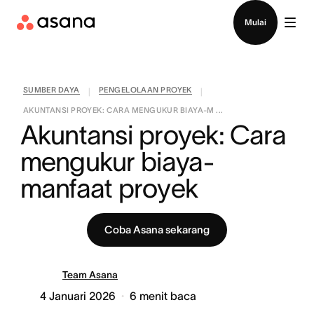
Hubungi penjualan
Mulai
SUMBER DAYA
PENGELOLAAN PROYEK
|
|
AKUNTANSI PROYEK: CARA MENGUKUR BIAYA-M ...
Akuntansi proyek: Cara 
mengukur biaya-
manfaat proyek
Coba Asana sekarang
Team Asana
4 Januari 2026
6
menit baca