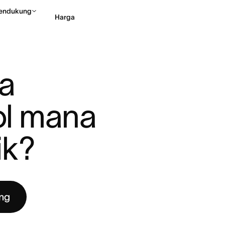
endukung
Harga
APAN GO ...
Hubungi penjualan
Li
a 
l mana 
ik?
ng