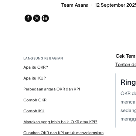
Team Asana
12 September 202
facebook
x-
linkedin
twitter
Cek Tem
LANGSUNG KE BAGIAN
Tonton 
Apa itu OKR?
Apa itu IKU?
Rin
Perbedaan antara OKR dan KPI
OKR da
Contoh OKR
mencap
sedang
Contoh IKU
mengga
Manakah yang lebih baik, OKR atau KPI?
Gunakan OKR dan KPI untuk menyelaraskan