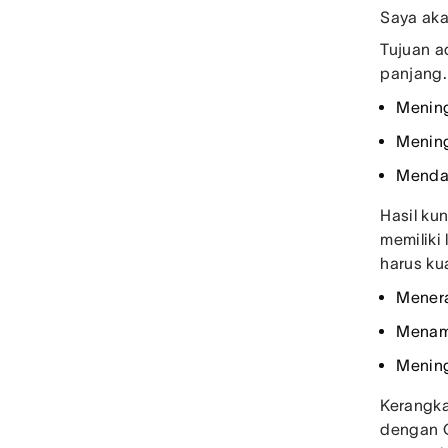
Saya ak
Tujuan a
panjang.
Mening
Mening
Mendap
Hasil ku
memiliki 
harus kua
Menera
Menamb
Mening
Kerangka
dengan O