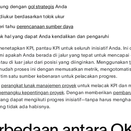
bung dengan
gol strategis
Anda
diukur berdasarkan tolok ukur
ri tahu
perencanaan sumber daya
k hal yang dapat Anda kendalikan dan pengaruhi
menetapkan KPI, pantau KPI untuk seluruh inisiatif Anda. I
 apakah Anda berada di jalur yang tepat untuk mencapai go
atau di luar jalur dari posisi yang diinginkan. Menggunakan
udah proses ini dengan memusatkan metrik, mengotomati
tim satu sumber kebenaran untuk pelacakan progres.
n
perangkat lunak manajemen proyek
untuk melacak KPI dan
pemangku kepentingan proyek
. Dengan memberikan
pembaru
ang dapat mengikuti progres inisiatif—tanpa harus mengha
ang tidak ada habisnya.
rbedaan antara O