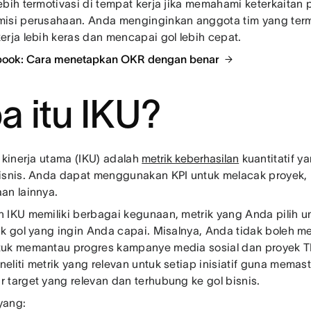
ebih termotivasi di tempat kerja jika memahami keterkaitan
isi perusahaan. Anda menginginkan anggota tim yang term
erja lebih keras dan mencapai gol lebih cepat.
book: Cara menetapkan OKR dengan benar
a itu IKU?
r kinerja utama (IKU) adalah
metrik keberhasilan
kuantitatif y
isnis. Anda dapat menggunakan KPI untuk melacak proyek, pr
an lainnya.
 IKU memiliki berbagai kegunaan, metrik yang Anda pilih un
uk gol yang ingin Anda capai. Misalnya, Anda tidak boleh
uk memantau progres kampanye media sosial dan proyek TI.
eliti metrik yang relevan untuk setiap inisiatif guna memast
 target yang relevan dan terhubung ke gol bisnis.
 yang: