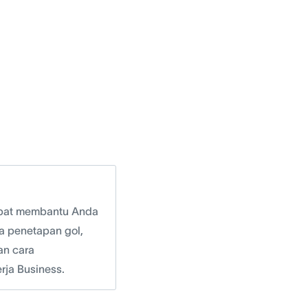
apat membantu Anda
a penetapan gol,
an cara
rja Business.