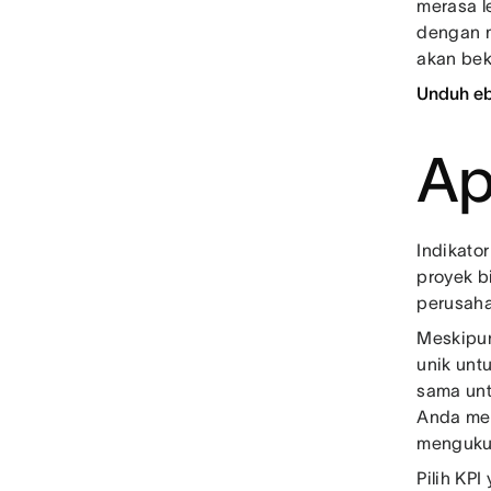
merasa l
dengan m
akan bek
Unduh e
Ap
Indikato
proyek b
perusaha
Meskipun
unik unt
sama unt
Anda men
mengukur
Pilih KPI