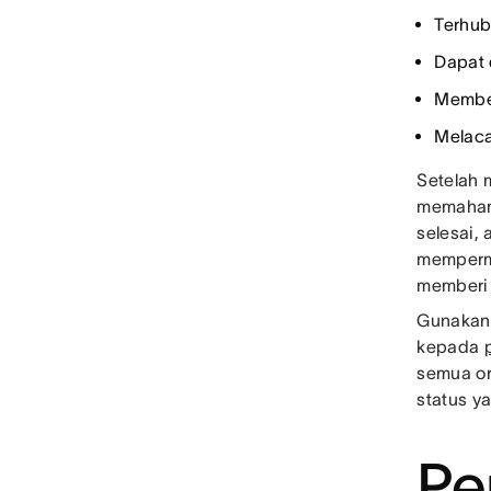
Terhu
Dapat 
Membe
Melaca
Setelah 
memahami
selesai, 
memperm
memberi 
Gunaka
kepada
semua or
status y
Pe