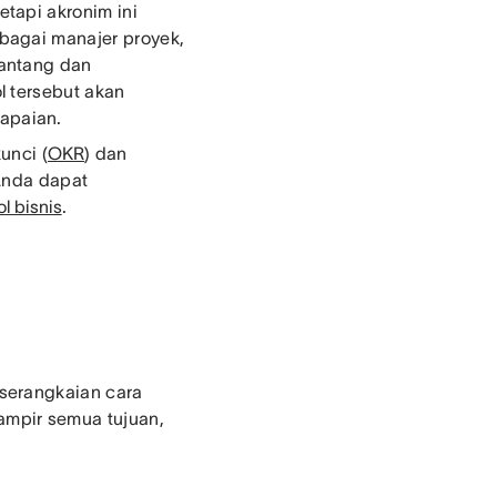
tapi akronim ini
bagai manajer proyek,
tantang dan
l tersebut akan
apaian.
unci (
OKR
) dan
 Anda dapat
ol bisnis
.
serangkaian cara
mpir semua tujuan,