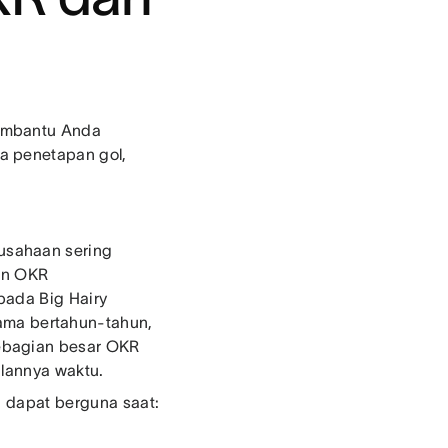
membantu Anda
a penetapan gol,
usahaan sering
un OKR
pada Big Hairy
ama bertahun-tahun,
ebagian besar OKR
alannya waktu.
i dapat berguna saat: