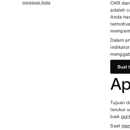
organisasi Anda
OKR dan 
adalah c
Anda har
termotiv
memperm
Dalam ar
indikator
menggab
Buat 
Ap
Tujuan d
terukur 
baik
gol 
Saat
men