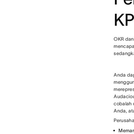
KP
OKR dan 
mencapai
sedangka
Anda dap
mengguna
merepres
Audaciou
cobalah 
Anda, at
Perusaha
Meman