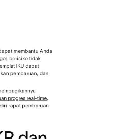
ni dapat membantu Anda
l, berisiko tidak
templat IKU
dapat
skan pembaruan, dan
 membagikannya
an progres real-time
,
diri rapat pembaruan
KR dan