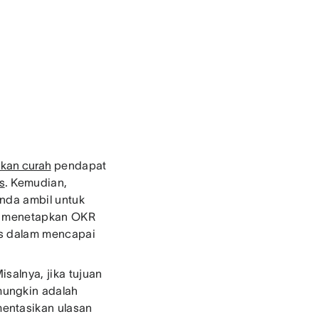
kan curah
pendapat
s
. Kemudian,
Anda ambil untuk
ah menetapkan OKR
es dalam mencapai
isalnya, jika tujuan
mungkin adalah
entasikan ulasan