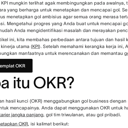
KPI mungkin terlihat agak membingungkan pada awalnya, te
ara yang berharga untuk menetapkan dan mencapai gol. Se
us menetapkan gol ambisius agar semua orang merasa ter
asi. Mengetahui progres yang Anda buat untuk mencapai go
udah Anda mengidentifikasi masalah dan merayakan penc
tikel ini, kita membahas perbedaan antara tujuan dan hasil k
 kinerja utama (
KPI
). Setelah memahami kerangka kerja ini,
ungkan manfaatnya untuk merencanakan dan memantau
g
templat OKR
a itu OKR?
an hasil kunci (OKR) menggabungkan gol business dengan 
untuk mencapainya. Anda dapat menggunakan OKR untuk ha
karier jangka panjang
, gol tim triwulanan, atau gol pribadi.
etapkan OKR
, isi kalimat berikut: