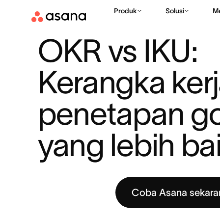
Produk
Solusi
M
SUMBER DAYA
GOL
OKR VS IKU: KERANGKA KERJA PENET
|
|
OKR vs IKU: 
Kerangka kerj
penetapan go
yang lebih ba
Coba Asana sekara