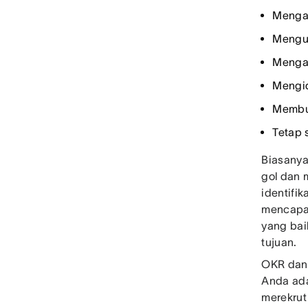
Mengan
Mengu
Mengat
Mengid
Membua
Tetap 
Biasanya
gol dan 
identifi
mencapai
yang bai
tujuan.
OKR dan K
Anda ada
merekrut