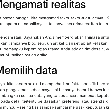
Mengamati realitas
n bawah tangga, kita mengamati fakta-fakta suatu situasi.
tasi apa pun—sebaliknya, kita hanya menerima realitas tent
pengamatan:
Bayangkan Anda memperkirakan linimasa untu
an kampanye blog sepuluh artikel, dan setiap artikel akan te
tu pemangku kepentingan utama Anda adalah tim desain, 
ublikasikan setiap artikel.
Memilih data
nya, kita secara selektif memperhatikan fakta spesifik berd
dan pengalaman sebelumnya. Ini biasanya berarti bahwa kita
mbangkan semua data yang tersedia saat membuat keputus
pada detail tertentu berdasarkan preferensi atau agenda kita
ai muncul—sering kali sampai-sampai merusak keputusan ki