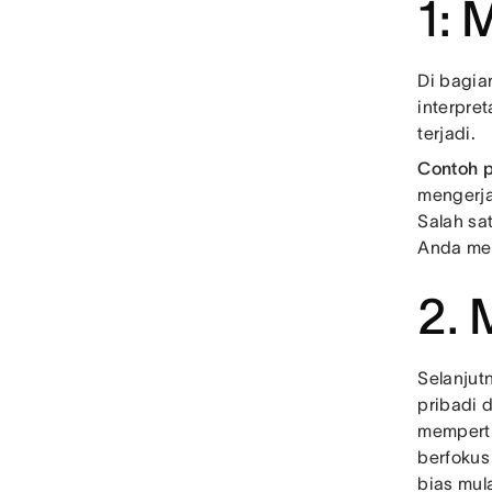
1: 
Di bagia
interpre
terjadi.
Contoh 
mengerjak
Salah sa
Anda mem
2. 
Selanjut
pribadi 
memperti
berfokus 
bias mul