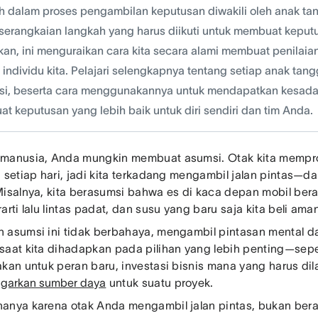
h dalam proses pengambilan keputusan diwakili oleh anak tang
serangkaian langkah yang harus diikuti untuk membuat kepu
kan, ini menguraikan cara kita secara alami membuat penilai
 individu kita. Pelajari selengkapnya tentang setiap anak ta
nsi, beserta cara menggunakannya untuk mendapatkan kesadar
t keputusan yang lebih baik untuk diri sendiri dan tim Anda.
manusia, Anda mungkin membuat asumsi. Otak kita mempro
i setiap hari, jadi kita terkadang mengambil jalan pintas—d
Misalnya, kita berasumsi bahwa es di kaca depan mobil berart
arti lalu lintas padat, dan susu yang baru saja kita beli am
 asumsi ini tidak berbahaya, mengambil pintasan mental 
saat kita dihadapkan pada pilihan yang lebih penting—sepe
akan untuk peran baru, investasi bisnis mana yang harus dil
garkan sumber daya
untuk suatu proyek.
anya karena otak Anda mengambil jalan pintas, bukan bera