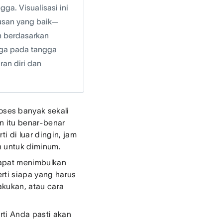
ga. Visualisasi ini
tusan yang baik—
an berdasarkan
ngga pada tangga
an diri dan
ses banyak sekali
an itu benar-benar
i di luar dingin, jam
an untuk diminum.
dapat menimbulkan
rti siapa yang harus
akukan, atau cara
rti Anda pasti akan