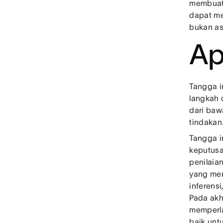
membuat 
dapat me
bukan as
Ap
Tangga i
langkah 
dari baw
tindakan
Tangga i
keputusa
penilaia
yang mem
inferens
Pada akh
memperla
baik unt