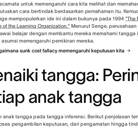
kacamata untuk memengaruhi cara kita melihat dan memah
utuskan cara bertindak berdasarkan pemahaman itu. Kemud
nge mempopulerkan ide ini dalam bukunya pada 1994
"The F
e of the Learning Organization."
Menurut Senge, perusahaan
awai belajar dengan membantu mereka memahami tangga in
 asumsi memengaruhi pemikiran mereka.
gaimana sunk cost fallacy memengaruhi keputusan kita
naiki tangga: Peri
tiap anak tangga
h anak tangga pada tangga inferensi. Berikut penjelasan te
oses pengambilan keputusan, dari pengamatan hingga ti