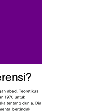
erensi?
gah abad. Teoretikus
un 1970 untuk
a tentang dunia. Dia
mental bertindak