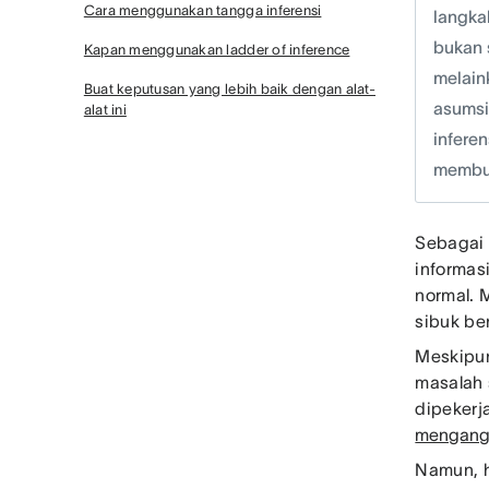
Cara menggunakan tangga inferensi
langka
bukan 
Kapan menggunakan ladder of inference
melain
Buat keputusan yang lebih baik dengan alat-
asumsi
alat ini
infere
membua
Sebagai 
informas
normal. 
sibuk ber
Meskipun
masalah 
dipekerj
mengang
Namun, h