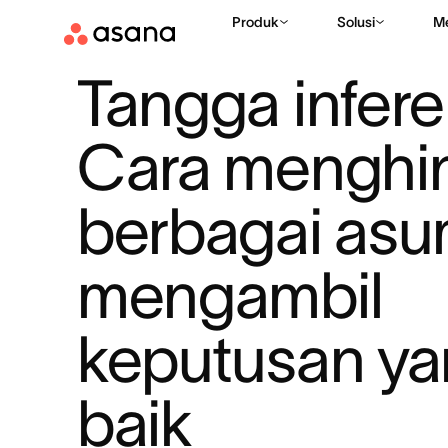
Produk
Solusi
M
SUMBER DAYA
KEPEMIMPINAN
TANGGA INFERENSI: CARA
|
|
Tangga inferen
Cara menghin
berbagai asum
mengambil 
keputusan yan
baik