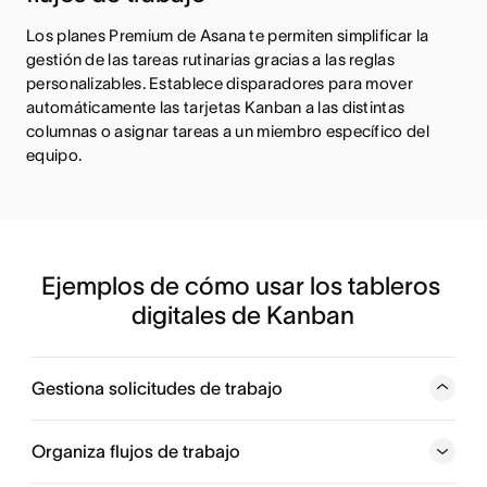
Los planes Premium de Asana te permiten simplificar la
gestión de las tareas rutinarias gracias a las reglas
personalizables. Establece disparadores para mover
automáticamente las tarjetas Kanban a las distintas
columnas o asignar tareas a un miembro específico del
equipo.
Ejemplos de cómo usar los tableros 
digitales de Kanban
Gestiona solicitudes de trabajo
Gestiona y revisa las solicitudes entrantes, ya sean
activos creativos o correcciones de errores, y
Organiza flujos de trabajo
asígnaselas a los miembros de tu equipo.