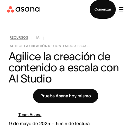
Contactar a Ventas
Comenzar
RECURSOS
IA
|
|
AGILICE LA CREACIÓN DE CONTENIDO A ESCA ...
Agilice la creación de 
contenido a escala con 
AI Studio
Prueba Asana hoy mismo
Team Asana
9 de mayo de 2025
5
min de lectura