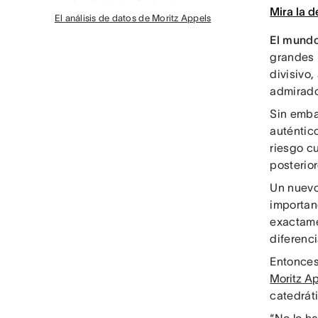
Mira la 
El análisis de datos de Moritz Appels
El mund
grandes 
divisivo,
admirado
Sin emba
auténtico
riesgo c
posterior
Un nuev
importanc
exactame
diferenc
Entonces,
Moritz A
catedrát