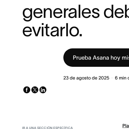
generales deb
evitarlo.
Prueba Asana hoy m
23 de agosto de 2025
6
min 
facebook
x-
linkedin
twitter
Pla
IR A UNA SECCIÓN ESPECÍFICA