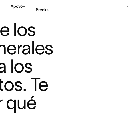
Apoyo
Precios
O DE LOS DIRECTORES GENERALE ...
e los 
Contactar a Ventas
V
nerales 
 los 
os. Te 
 qué 