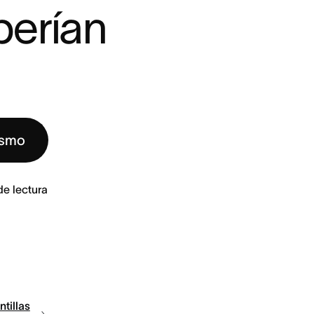
erían 
ismo
de lectura
ntillas