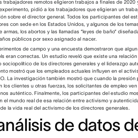
s trabajadores remotos eligieron trabajos a finales de 2020 
xperimento, pidió a los trabajadores que eligieran un traba
ón sobre el director general. Todos los participantes del es
ores con sede en los Estados Unidos, y algunos de los temas 
e armas, los abortos y las llamadas “leyes de baño” diseñada
años públicos por sexo asignado al nacer.
erimentos de campo y una encuesta demostraron que algun
ls eran correctas. Un estudio reveló que existe una relación
 sociopolítico de los directores generales y el liderazgo aut
nto mostró que los empleados actuales influyen en el activi
O. La investigación también mostró que cuando la presión p
n los clientes u otras fuerzas, los solicitantes de empleo ve
os auténtico. Finalmente, los participantes del estudio mos
en el mundo real de esa relación entre activismo y autentic
 de la vida real del activismo de los directores generales.
 análisis de datos d