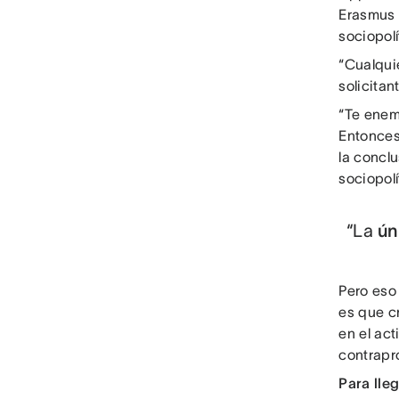
Erasmus d
sociopolí
“Cualqui
solicitan
“Te enem
Entonces
la conclu
sociopolí
“La
ún
Pero eso
es que cr
en el act
contrapr
Para lle