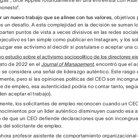
agas”, dice Appels rotundamente en una entrevista con Asana
honesto”.
r un nuevo trabajo que se alinee con tus valores
, objetivos 
es un desafío. A esta complejidad en la decisión se suman l
arten puntos de vista a veces divisivos en las redes sociale
ejecutivo es tan simple como publicar en Instagram, y los so
zgar ese activismo al decidir si postularse o aceptar una ca
o estudio sobre el activismo sociopolítico de los directores ej
sto de 2022 en el
Journal of Management
,
encontró que el a
o se considera una señal de liderazgo auténtico. Este rasgo
lmente, pero si las opiniones políticas del CEO son incongru
nte de empleo, esa autenticidad podría no contar tanto, segú
en aceptar el trabajo).
mente, los solicitantes de empleo reconocen cuando un CEO
nocimientos por un líder auténtico disminuyen cuando esa a
o de que un CEO defiende declaraciones que son incongrue
 del solicitante de empleo.
ahora profesor asistente de comportamiento organizacional 