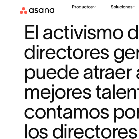
Productos
Soluciones
RECURSOS
PLANIFICACIÓN ESTRATÉGICA
EL ACTIVISM
|
|
El activismo d
directores ge
puede atraer a
mejores talent
contamos por
los directores 