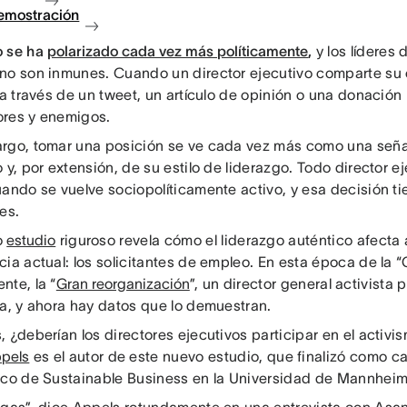
demostración
o se ha
polarizado cada vez más políticamente
,
y los líderes
no son inmunes. Cuando un director ejecutivo comparte su 
 a través de un tweet, un artículo de opinión o una donación
res y enemigos.
rgo, tomar una posición se ve cada vez más como una señal
 y, por extensión, de su estilo de liderazgo. Todo director 
uando se vuelve sociopolíticamente activo, y esa decisión ti
es.
o
estudio
riguroso revela cómo el liderazgo auténtico afecta
ia actual: los solicitantes de empleo. En esta época de la 
nte, la “
Gran reorganización
”, un director general activista
ia, y ahora hay datos que lo demuestran.
 ¿deberían los directores ejecutivos participar en el activi
ppels
es el autor de este nuevo estudio, que finalizó como c
ico de Sustainable Business en la Universidad de Mannheim