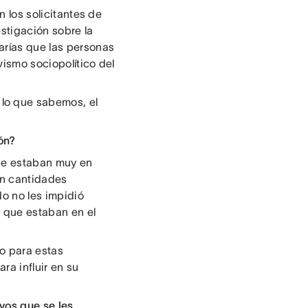
n los solicitantes de
estigación sobre la
arías que las personas
vismo sociopolítico del
lo que sabemos, el
ón?
ue estaban muy en
on cantidades
o no les impidió
o que estaban en el
lo para estas
ra influir en su
ivos que se les