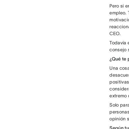
Pero si e
empleo. T
motivaci
reacciona
CEO.
Todavía 
consejo 
¿Qué te 
Una cosa
desacuer
positiva
consider
extremo d
Solo par
personas,
opinión s
Según tu