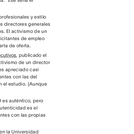
. “Ese sería el
profesionales y estilo
os directores generales
s. El activismo de un
licitantes de empleo
rta de oferta.
ecutivos
, publicado el
ctivismo de un director
 es apreciado casi
entes con las del
n el estudio. (Aunque
 es auténtico, pero
utenticidad es el
ntes con las propias
en la Universidad