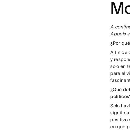
Mo
A contin
Appels s
¿Por qué 
A fin de
y respon
solo en 
para aliv
fascinant
¿Qué deb
políticos
Solo haz
signific
positivo
en que p