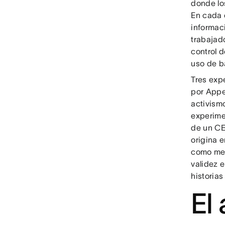
donde lo
En cada e
informaci
trabajad
control d
uso de b
Tres exp
por Appe
activismo
experime
de un CE
origina e
como men
validez 
historias
El