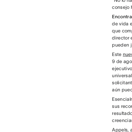
“No lo h
consejo 
Encontra
de vida 
que comp
director 
pueden ju
Este
nuev
9 de ago
ejecutiv
universa
solicita
aún pued
Esencial
sus reco
resultad
creencias
Appels, 