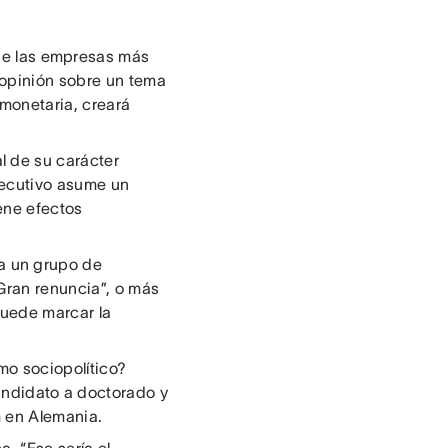
 de las empresas más
opinión sobre un tema
 monetaria, creará
 de su carácter
ejecutivo asume un
ene efectos
 a un grupo de
“Gran renuncia”, o más
 puede marcar la
smo sociopolítico?
andidato a doctorado y
 en Alemania.