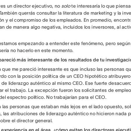
res un director ejecutivo, no
solo
te interesaría lo que piensa
ambién querrás consultar la literatura de marketing y la inv
ón y el compromiso de los empleados. En promedio, encontr
n de manera algo negativa, incluidos los inversores, al acti
estamos empezando a entender este fenómeno, pero según 
sería no hacerlo en este momento.
pareció más interesante de los resultados de tu investigaci
 que me pareció interesante es que incluso las personas q
do con la posición política de un CEO hipotético atribuyer
s de liderazgo auténtico al mismo CEO. Ese fuerte desacuerd
ar el trabajo. La excepción fueron los solicitantes de emple
el espectro político. No trabajarían para el CEO.
a las personas que estaban más lejos en el lado opuesto, so
 las atribuciones de liderazgo auténtico no hicieron nada pa
obre el director general.
 experiencia en el área, ¿cómo evitan los directores ejecut