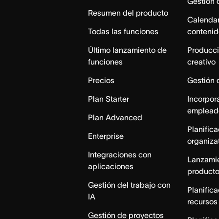
Gestión
Resumen del producto
Calendar
Todas las funciones
contenid
Último lanzamiento de
Producci
funciones
creativo
Precios
Gestión 
Plan Starter
Incorpor
emplead
Plan Advanced
Planific
Enterprise
organiza
Integraciones con
Lanzami
aplicaciones
product
Gestión del trabajo con
Planific
IA
recursos
Gestión de proyectos