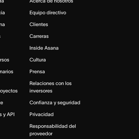
da
Acerca de nosotros
cia
Equipo directivo
na
Clientes
s
Carreras
Inside Asana
rsos
Cultura
narios
Prensa
Relaciones con los
royectos
inversores
te
Confianza y seguridad
s y API
Privacidad
Responsabilidad del
proveedor