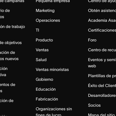
 de campañas
Pequeña empresa
Centro de ayu
io de
Marketing
Obtén asisten
os
Operaciones
Academia Asa
ón de trabajo
TI
Certificacione
Producto
Foro
de objetivos
Ventas
Centro de recu
ación de
os nuevos
Salud
Eventos y semi
web
ación
Ventas minoristas
tiva
Plantillas de p
Gobierno
entos de
Éxito del Clien
Educación
os
Desarrolladore
Fabricación
ación de
Socios
Organizaciones sin
fines de lucro
Mapa del sitio