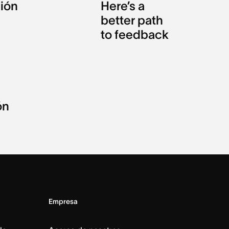
ción
Here’s a
better path
to feedback
ón
Empresa