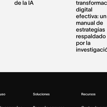
de la IA
transforma
digital
efectiva: un
manual de
estrategias
respaldado
por la
investigaci
 uso
Soluciones
Recursos