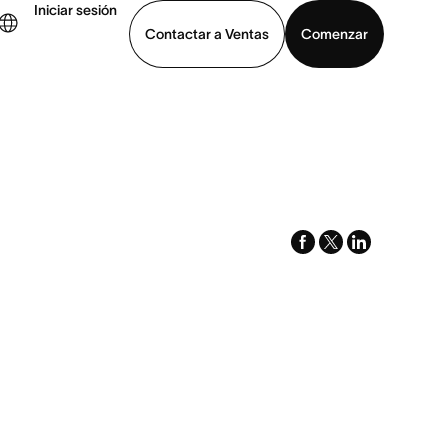
Iniciar sesión
Contactar a Ventas
Comenzar
er demo
Descargar la aplicación
facebook
x-
linkedin
twitter