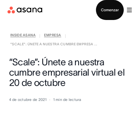
Contactar a Ventas
Comenzar
INSIDE ASANA
EMPRESA
|
|
“SCALE”: ÚNETE A NUESTRA CUMBRE EMPRESA ...
“Scale”: Únete a nuestra
cumbre empresarial virtual el
20 de octubre
4 de octubre de 2021
1
min de lectura