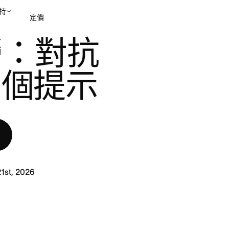
持
定價
勞：對抗
聯絡銷售部
檢視示範
 個提示
21st, 2026