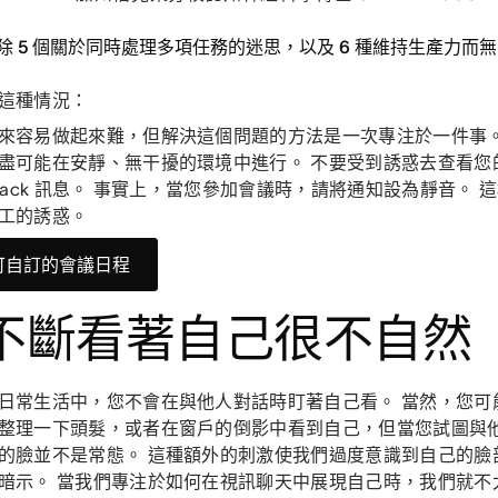
除 5 個關於同時處理多項任務的迷思，以及 6 種維持生產力而
這種情況：
來容易做起來難，但解決這個問題的方法是一次專注於一件事。
盡可能在安靜、無干擾的環境中進行。 不要受到誘惑去查看您
Slack 訊息。 事實上，當您參加會議時，請將通知設為靜音。
工的誘惑。
可自訂的會議日程
. 不斷看著自己很不自然
日常生活中，您不會在與他人對話時盯著自己看。 當然，您可
整理一下頭髮，或者在窗戶的倒影中看到自己，但當您試圖與
的臉並不是常態。 這種額外的刺激使我們過度意識到自己的臉
暗示。 當我們專注於如何在視訊聊天中展現自己時，我們就不