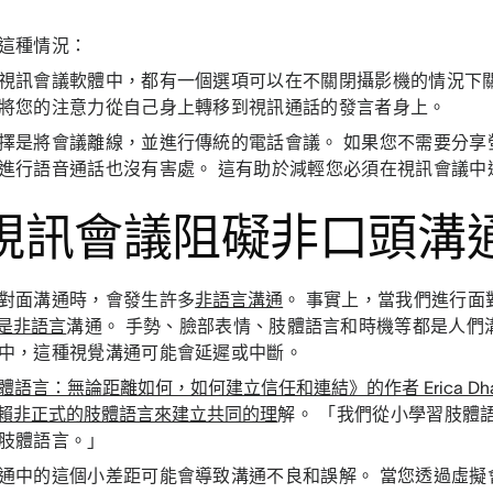
這種情況：
視訊會議軟體中，都有一個選項可以在不關閉攝影機的情況下關
將您的注意力從自己身上轉移到視訊通話的發言者身上。
擇是將會議離線，並進行傳統的電話會議。 如果您不需要分享
進行語音通話也沒有害處。 這有助於減輕您必須在視訊會議
. 視訊會議阻礙非口頭溝
對面溝通時，會發生許多
非語言溝通
。 事實上，當我們進行面
是非語言
溝通。 手勢、臉部表情、肢體語言和時機等都是人們
中，這種視覺溝通可能會延遲或中斷。
體語言：無論距離如何，如何建立信任和連結》的作者 Erica Dh
賴非正式的肢體語言來建立共同的理
解。 「我們從小學習肢體
肢體語言。」
通中的這個小差距可能會導致溝通不良和誤解。 當您透過虛擬