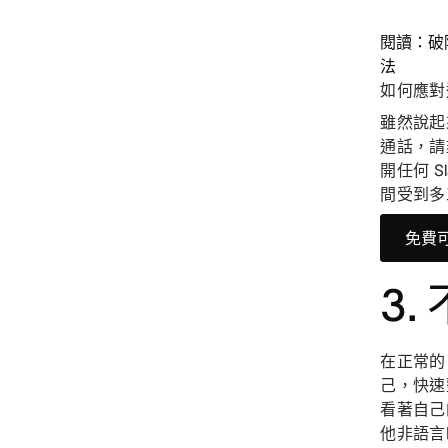
閱讀：破
法
如何應對
雖然說起
通話，請
開任何 
間受到多
免費
3
在正常的
己，快速
看著自己
他非語言