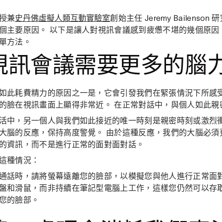
授兼
史丹佛虛擬人類互動實驗室
創始主任 Jeremy Bailens
個主要原因。 以下是讓人對視訊會議感到疲憊不堪的幾個原因
單方法。
. 視訊會議需要更多的腦
如此耗費精力的原因之一是，它會引發我們在緊張情況下所感受
的臉在視訊畫面上顯得非常近。 在正常對話中，與個人如此親
活中，另一個人與我們如此接近的唯一時刻是親密時刻或激烈
大腦的反應，保持高度警覺。 由於這種反應，我們的大腦必須
的資訊，而不是進行正常的面對面對話。
這種情況：
通話時，請將螢幕遠離您的臉部，以模擬您與他人進行正常面對
盤和滑鼠，而非持續在筆記型電腦上工作，這樣您仍然可以存
您的臉部。