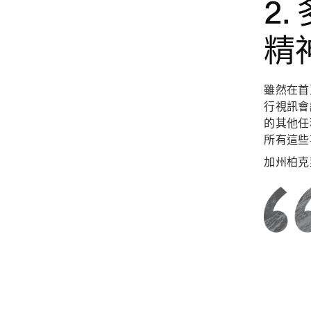
2
精
雖然在首
行視訊會
的其他任
所有這些
加州柏克萊