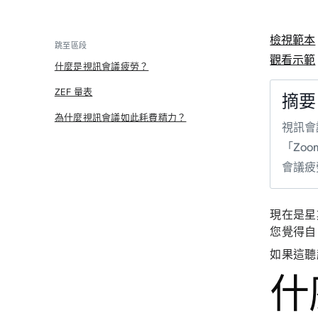
檢視範本
跳至區段
觀看示範
什麼是視訊會議疲勞？
ZEF 量表
摘要
為什麼視訊會議如此耗費精力？
視訊會
「Zo
會議疲
現在是星
您覺得自
如果這聽
什