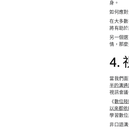
身。
如何應對
在大多數
將有助於
另一個選
情，那麼
4
當我們面
半的溝通
視訊會議
《
數位肢
以來都依
學習數位
非口語溝