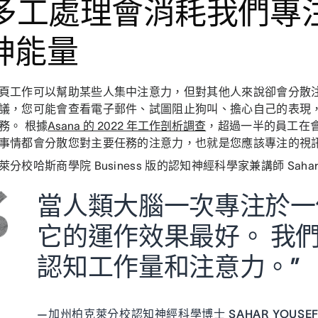
. 多工處理會消耗我們專
神能量
頁工作可以幫助某些人集中注意力，但對其他人來說卻會分散注
議，您可能會查看電子郵件、試圖阻止狗叫、擔心自己的表現
務。 根據
Asana 的 2022 年工作剖析調查
，超過一半的員工在
事情都會分散您對主要任務的注意力，也就是您應該專注的視
分校哈斯商學院 Business 版的認知神經科學家兼講師 Sahar 
當人類大腦一次專注於一
它的運作效果最好。 我
認知工作量和注意力。”
—
加州柏克萊分校認知神經科學博士 SAHAR YOUSE