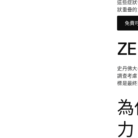
這些症狀
狀重疊的
免費
Z
史丹佛大
調查考慮
標是最終
為
力