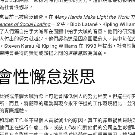
時會比和團隊一起拔河時付出更多的努力。這個現象最初被稱為 Rin
為社會性懈怠。
怠目前已被廣泛研究。在
Many Hands Make Light the Work: T
nces of Social Loafing
一文中，
Bibb Latané、Kipling Willia
了人們獨自拍手大喊和在團體中拍手大喊的音量。他們的研究
人付出的努力就越少。他們認為這是因為團體愈大，其中每位
even Karau 和 Kipling Williams 在 1993 年
提出
，社會性
束時會獲得的獎勵或讚揚之間的連結感較為薄弱。
會性懈怠迷思
比賽或集體大喊實際上可能會降低個人的努力程度。但這些研
所，而且，將簡單的運動與現今永不停機的工作環境相比，並
的實際經驗。
和群組工作並不是個人貢獻減少的原因。真正的罪魁禍首是缺
他們正在進行什麼工作，或該工作如何對他們的公司產生影響
行具有高影響力的工作。這是造成過勞的一個重要原因。據報