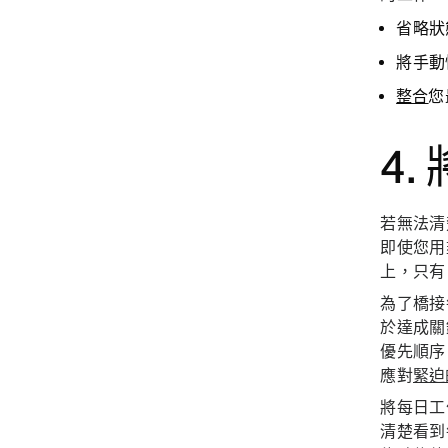
省略狀
將
手動
整合
您
4
若無法清
即使您用
上，只
為了橋接
於達成關
優先順序
應對
緊迫
將每日工
清楚看到