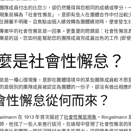
團隊成員付出的比您少，卻仍然獲得與您相同的成績或學分，
現象就稱為「社會性懈怠」，意即有些人在團體合作中付出較
任歸屬不明確，且焦點由個人績效轉為團體績效時，便會發生
專案中的社會性懈怠是一回事。更重要的問題是：社會性懈怠
果是的話，您如何能幫助您的團隊成員完成最出色的工作 (即
麼是社會性懈怠？
怠是一種心理現象，意即在團體環境中的某些團隊成員較不愿
的是個別的團隊成員被認定為團體的一份子，卻沒有做出相應
會性懈怠從何而來？
ngelmann 在 1913 年首次描述了
社會性懈怠現象
。Ringelma
師，他找了一些人來進行拔河，在過程中發現了社會性懈怠的