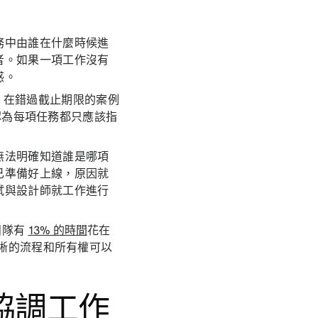
務中由誰在什麼時候進
者。如果一項工作沒有
惑。
，在錯過截止期限的案例
烈認為每項任務都只應該指
無法明確知道誰是哪項
已準備好上線，原因就
試與設計師就工作進行
團隊有
13% 的時間
花在
清晰的流程和所有權可以
協調工作