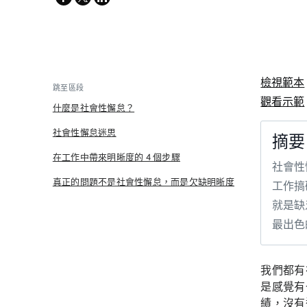
twitter
檢視範本
跳至區段
觀看示範
什麼是社會性懈怠？
社會性懈怠迷思
摘要
在工作中帶來明晰度的 4 個步驟
社會性
真正的問題不是社會性懈怠，而是欠缺明晰度
工作搞
就是缺
最出色
我們都有
是感覺有
績，沒有