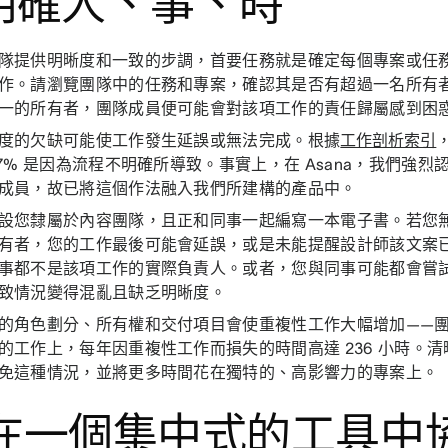
. 明確人、事、時
隊提供明晰度和一致的步調，首要任務就是確定每個專案或任
作。請瀏覽團隊中的任務和專案，確認其是否有超過一名所有
一的所有者，團隊成員便可能會對該項工作的責任歸屬感到困
度的欠缺可能使工作發生延誤或無法完成。根據
工作剖析索引
27% 是因為流程不明確所導致。事實上，在 Asana，我們強
成員，故已將這個作法融入我們所建構的產品中。
設您隸屬於內容團隊，且正和同事一起編寫一本電子書。若您
有者，您的工作最後可能會延誤，或是未能提醒設計師該文案
事都不是該項工作的實際負責人。或者，您與同事可能都會嘗
致情況變得混亂且缺乏明晰度。
的角色劃分、所有權和交付項目會使重複性工作大幅增加——
的工作上，每年因重複性工作而損失的時間高達 236 小時。
免這種情況，並將更多時間花在獨特的、高影響力的專案上。
. 在一個集中式的工具中