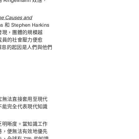
gelmann 效應，
he Causes and
ms 和 Stephen Harkins
發現，團體的規模越
成員的社會壓力便愈
懈怠的起因是人們與他們
究無法直接套用至現代
不能完全代表現代知識
乏明晰度。當知識工作
時，便無法有效地優先
告，
全球有 71% 的知識