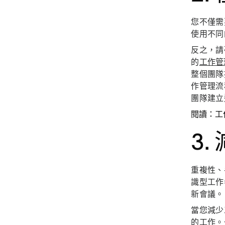
您不僅需
使用不同
反之，請
的
工作管
整個團隊
作管理流
團隊建立
閱讀：工
3
重複性、
識型工作
新會議。
當您減少
的工作。