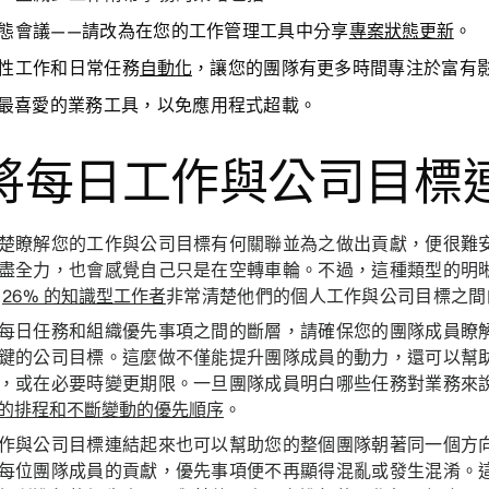
態會議
——請改為在您的工作管理工具中分享
專案狀態更新
。
性工作
和日常任務
自動化
，讓您的團隊有更多時間專注於富有
最喜愛的業務工具
，以免應用程式超載。
. 將每日工作與公司目標
楚瞭解您的工作與公司目標有何關聯並為之做出貢獻，便很難
盡全力，也會感覺自己只是在空轉車輪。不過，這種類型的明
有
26% 的知識型工作者
非常清楚他們的個人工作與公司目標之間
每日任務和組織優先事項之間的斷層，請確保您的團隊成員瞭
鍵的公司目標。這麼做不僅能提升團隊成員的動力，還可以幫
，或在必要時變更期限。一旦團隊成員明白哪些任務對業務來
的排程和不斷變動的優先順序
。
作與公司目標連結起來也可以幫助您的整個團隊朝著同一個方
每位團隊成員的貢獻，優先事項便不再顯得混亂或發生混淆。