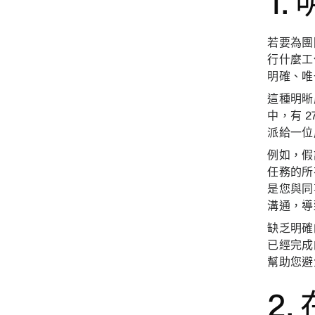
1
若要為團
行什麼工
明確、唯
這種明晰
中，有 
派給一位
例如，假
任務的所
是您與同
溝通，導
缺乏明確
已經完成
幫助您避
2