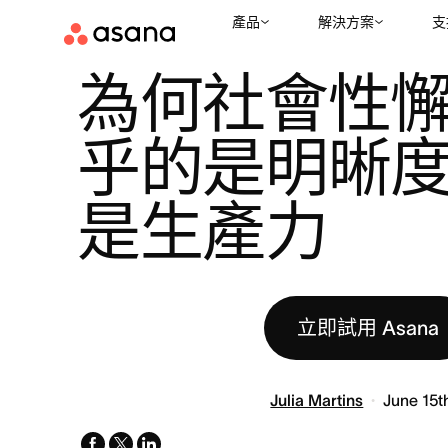
產品
解決方案
支
資源
生產力
為何社會性懈怠更關乎的是明晰度，而不是生產力
|
|
為何社會性
乎的是明晰
是生產力
立即試用 Asana
Julia Martins
June 15t
facebook
x-
linkedin