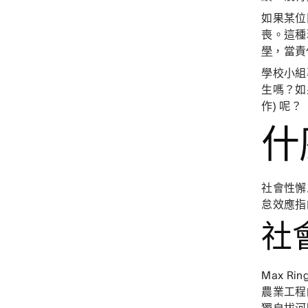
如果某位
喪。這種
學
，當責
學校小組
生嗎？如
作) 呢？
什
社會性懈
怠效應指
社
Max Ri
農業工程