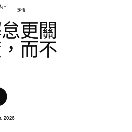
持
定價
懈怠更關
聯絡銷售部
檢視示範
度，而不
h, 2026