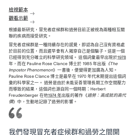
檢視範本
觀看示範
根據最新研究，冒充者症候群和過勞
目前正被視為兩種相互關
聯的疾病而接受研究。
冒充者症候群是一種持續存在的感覺，即認為自己沒有資格處
於目前的位置，而且遲早會有人揭穿自己是個騙子。這是一個
已經得到充分確立的科學研究領域。 這個詞彙最早出現於
1978
年，而在 Pauline Rose Clance 博士於 1985 年出版
《The
Impostor Phenomenon
》一書後，便變得更加廣為人知。
Pauline Rose Clance 博士是最早在 1970 年代末期提出這個詞
彙的科學家之一。 過勞是由於未能妥善管理長期工作空間壓力
而導致的結果，這個詞也源自同一個時期：Herbert
Freudenberger 在他
1974 年
出版的著作《
過勞：高成就的高代
價
》中，生動地記錄了過勞的影響。
我們發現冒充者症候群和過勞之間開