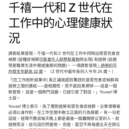
千禧一代和 Z 世代在
工作中的心理健康狀
況
調查結果發現，千禧一代和 Z 世代在工作中同時出現冒充者症
候群 (這種症候群
可能會在人經歷新事物
時出現) 和過勞 (這通
常是職業生涯中期或後期的問題)。 一項調查發現
，過勞的平
均發生年齡為 32 歲
。 （Z 世代中最年長的人今年 25 歲。）
「[在工作剖析結果中] 真正讓我感到驚訝的是冒充者症候群與
過勞之間的連結——是相關性，而不是因果
關係
——這是一個
新發現。 這是一個熱門話題，已經引發了對話。」Yousef 博
士說。
Yousef 博士表示，為了應對過勞和冒充者症候群，企業領導者
必須以身作則，在工作空間中樹立正面的行為規範。 有一句老
話說，經理不應該每天晚上都是最後一個離開辦公室的人。就
過勞而言，這句話仍然適用。 但是，當您不再每週五天在辦公