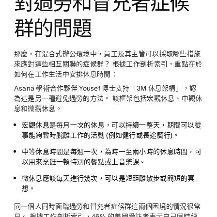
對過勞和冒充者症候
群的問題
那麼，在混合式辦公環境中，員工及其主管可以採取哪些措施
來應對這些相互關聯的症候群？ 根據工作剖析索引，重點在於
如何在工作生活中安排休息時間：
Asana 學術合作夥伴 Yousef 博士支持「3M 休息架構」，認
為這是另一種避免過勞的方法。 該框架包括宏觀休息、中觀休
息和微觀休息。
宏觀休息
是每月一次的休息，可以持續一整天，期間可以從
事能夠暫時脫離工作的活動 (例如健行或長途騎行)。
中等休息時間
是每週一次，為時一至兩小時的休息時間，可
以用來烹飪一頓特別的餐點或上音樂課。
微休息
應該每天進行幾次，可以是短距離散步或簡短的冥
想。
同一個人同時面臨過勞和冒充者症候群這兩個困境的情況很常
見。 根據工作剖析索引，46% 的美國受訪者表示自己同時經