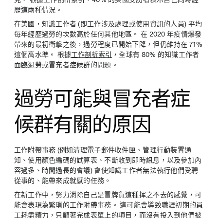
歷這兩種情況。
在美國，知識工作者 (即工作涉及處理或使用資訊的人員) 平均
每年經歷過勞的次數高於任何其他地區。 在 2020 年疫情爆發
帶來的最初衝擊之後，過勞程度已開始下降，但仍維持在 71%
這個高水準。 根據
工作剖析索引
，全球有 80% 的知識工作者
面臨過勞或冒充者症候群的問題。
過勞可能與冒充者症
候群有關的原因
工作附帶事務 (例如清理電子郵件收件匣、管理行動裝置通
知、使用顏色編碼的試算表、不斷收到即時訊息，以及參加內
容過多、時間過長的會議) 會使知識工作者無法執行他們受聘
從事的、能帶來成就感的任務。
在新工作中，努力消除自己是冒牌貨這種挥之不去的感覺，可
能會表現為繁瑣的工作附帶事務。 這可能會導致職涯初期的員
工耗盡精力，只顧著完成表單上的項目，而沒有投入到他們被