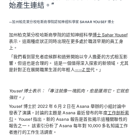
始產生連結。”
—
加州柏克萊分校哈斯商學院認知神經科學家 SAHAR YOUSEF 博士
加州柏克萊分校哈斯商學院的認知神經科學
博士 Sahar Yousef
表示，這兩種症狀正同時出現在更多處於職涯早期的員工身
上。
「我們看到冒充者症候群和過勞開始以令人擔憂的方式相互影
響，但這也是合理的。 這是一個值得深入探索的新領域，尤其
是針對正在展開職業生涯的年輕人
——Z 世
代。」
Yousef 博士表示：「專注就像一塊肌肉，愈是運用它，它就愈
強壯。」
Yousef 博士於 2022 年 6 月 2 日在 Asana 舉辦的小組討論中
發表了演講，討論的主題是 Asana 最近發布的年度
工作剖析索
引
。 Yousef 指出，新的 Asana 報告是首批揭示這種關聯性的
報告之一。 該索引分析了 Asana 每年對 10,000 多名知識工作
者進行的工作生活調查。