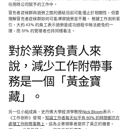
任用時公司賦予的工作中。
冒充者症候群與過勞之間的連結目前可能僅止於相關性，但要
理解冒充者症候群如何可能
導致
過勞並不難。 根據工作剖析索
引，大約 43% 的員工表示過勞是成功過程中無法避免的一
環，而 51% 的管理者也持同樣看法。
對於業務負責人來
說，減少工作附帶事
務是一個「黃金寶
藏」。
另一位小組成員、史丹佛大學經濟學教授
Nick Bloom
表示，
《工作剖析》發現，
知識工作者每天似乎有 60% 的時間都花在
處理工作附帶事務上
，這為企業領導者提供了真正的機會。