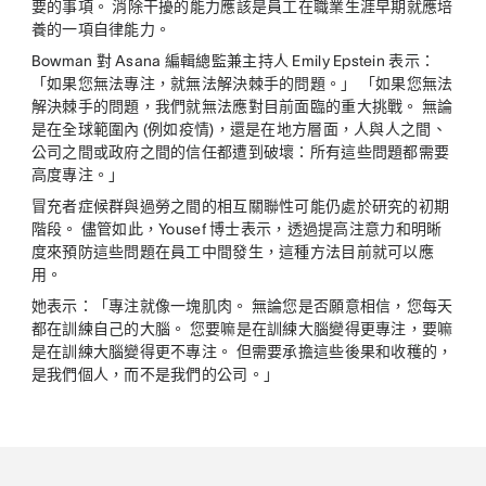
要的事項。 消除干擾的能力應該是員工在職業生涯早期就應培
養的一項自律能力。
Bowman 對 Asana 編輯總監兼主持人 Emily Epstein 表示：
「如果您無法專注，就無法解決棘手的問題。」 「如果您無法
解決棘手的問題，我們就無法應對目前面臨的重大挑戰。 無論
是在全球範圍內 (例如疫情)，還是在地方層面，人與人之間、
公司之間或政府之間的信任都遭到破壞：所有這些問題都需要
高度專注。」
冒充者症候群與過勞之間的相互關聯性可能仍處於研究的初期
階段。 儘管如此，Yousef 博士表示，透過提高注意力和明晰
度來預防這些問題在員工中間發生，這種方法目前就可以應
用。
她表示：「專注就像一塊肌肉。 無論您是否願意相信，您每天
都在訓練自己的大腦。 您要嘛是在訓練大腦變得更專注，要嘛
是在訓練大腦變得更不專注。 但需要承擔這些後果和收穫的，
是我們個人，而不是我們的公司。」