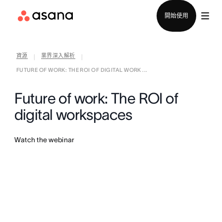
聯絡銷售部
開始使用
資源
業界深入解析
|
|
FUTURE OF WORK: THE ROI OF DIGITAL WORK ...
Future of work: The ROI of
digital workspaces
Watch the webinar