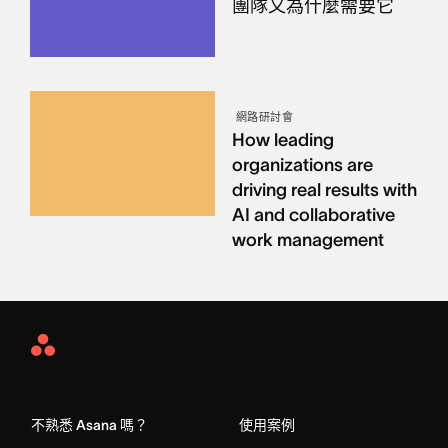
團隊又為什麼需要它
網路研討會
How leading
organizations are
driving real results with
AI and collaborative
work management
Asana
Home
不熟悉 Asana 嗎？
使用案例