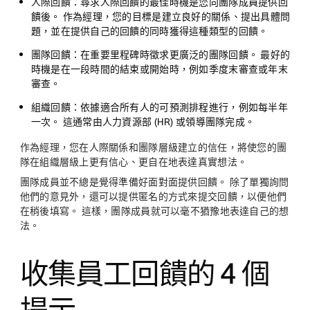
人際回饋：
尋求人際回饋的最佳時機是您向團隊成員提供回
饋後。 作為經理，您的目標是建立良好的關係、提出具體問
題，並在提供自己的回饋的同時獲得這種類型的回饋。
團隊回饋：
在重要里程碑時徵求更廣泛的團隊回饋。 最好的
時機是在一段時間的結束或開始時，例如季度末審查或年末
審查。
組織回饋：
依據適合所有人的可預測排程進行，例如每半年
一次。 這通常由人力資源部 (HR) 或領導團隊完成。
作為經理，您在人際關係和團隊層級建立的信任，將使您的團
隊在組織層級上更有信心、更自在地表達真實想法。
團隊成員並不總是覺得準備好面對面提供回饋。 除了單獨詢問
他們的意見外，還可以提供匿名的方式來提交回饋，以便他們
在稍後填寫。 這樣，團隊成員就可以毫不猶豫地表達自己的想
法。
收集員工回饋的 4 個