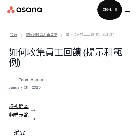
聯絡銷售部
開始使用
資源
靈感與影響力百寶箱
如何收集員工回饋 (提示和範例)
|
|
如何收集員工回饋 (提示和範
例)
Team Asana
January 5th, 2026
檢視範本
觀看示範
摘要