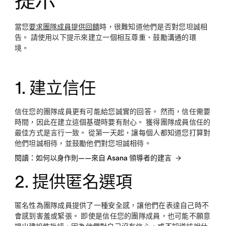
提示
當您
要求團隊成員提供回饋
時，很難知道他們是否對您坦誠相
告。 請使用以下提示來建立一個相互尊重、鼓勵溝通的環
境。
1. 建立信任
信任您的團隊成員更有可能給您誠實的回答。 然而，信任需要
時間，因此在建立這個基礎時要有耐心。 獲得團隊成員信任的
最佳方式是言行一致。 從第一天起，讓每個人都知道您打算對
他們坦誠相待，並鼓勵他們對您坦誠相待。
閱讀：如何以身作則——來自 Asana 領導者的建言
2. 提供匿名選項
匿名性為團隊成員提供了一種安全感，讓他們在表達自己時不
會感到害羞或緊張。 即使是信任您的團隊成員，也可能不願意