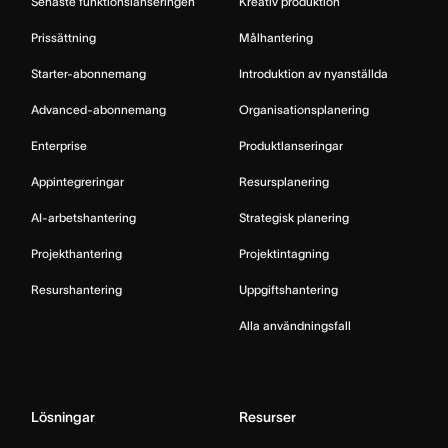
Senaste funktionslanseringen
Kreativ produktion
Prissättning
Målhantering
Starter-abonnemang
Introduktion av nyanställda
Advanced-abonnemang
Organisationsplanering
Enterprise
Produktlanseringar
Appintegreringar
Resursplanering
AI-arbetshantering
Strategisk planering
Projekthantering
Projektintagning
Resurshantering
Uppgiftshantering
Alla användningsfall
Lösningar
Resurser