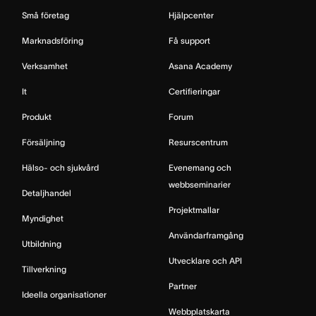
Små företag
Hjälpcenter
Marknadsföring
Få support
Verksamhet
Asana Academy
It
Certifieringar
Produkt
Forum
Försäljning
Resurscentrum
Hälso- och sjukvård
Evenemang och
webbseminarier
Detaljhandel
Projektmallar
Myndighet
Användarframgång
Utbildning
Utvecklare och API
Tillverkning
Partner
Ideella organisationer
Webbplatskarta