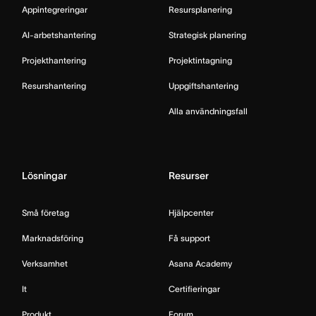
Appintegreringar
Resursplanering
AI-arbetshantering
Strategisk planering
Projekthantering
Projektintagning
Resurshantering
Uppgiftshantering
Alla användningsfall
Lösningar
Resurser
Små företag
Hjälpcenter
Marknadsföring
Få support
Verksamhet
Asana Academy
It
Certifieringar
Produkt
Forum