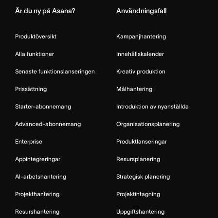
Är du ny på Asana?
Användningsfall
Produktöversikt
Kampanjhantering
Alla funktioner
Innehållskalender
Senaste funktionslanseringen
Kreativ produktion
Prissättning
Målhantering
Starter-abonnemang
Introduktion av nyanställda
Advanced-abonnemang
Organisationsplanering
Enterprise
Produktlanseringar
Appintegreringar
Resursplanering
AI-arbetshantering
Strategisk planering
Projekthantering
Projektintagning
Resurshantering
Uppgiftshantering