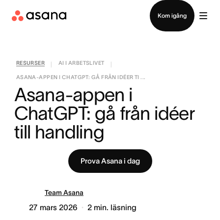
Kontakta försäljning
Kom igång
RESURSER
AI I ARBETSLIVET
|
|
ASANA-APPEN I CHATGPT: GÅ FRÅN IDÉER TI ...
Asana-appen i 
ChatGPT: gå från idéer 
till handling
Prova Asana i dag
Team Asana
27 mars 2026
2
min. läsning