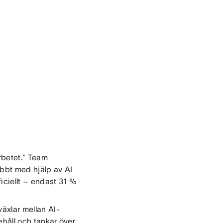
arbetet.* Team
abbt med hjälp av AI
ficiellt – endast 31 %
växlar mellan AI-
nehåll och tankar över