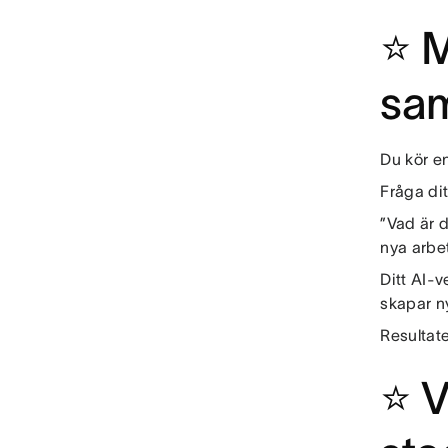
⭐ M
sa
Du kör e
Fråga dit
”Vad är 
nya arbe
Ditt AI-
skapar n
Resultate
⭐ V