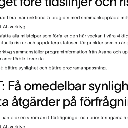
get före tidslinjer och r
rar flera tvärfunktionella program med sammankopplade mils
t AI-verktyg:
tta alla milstolpar som förfaller den här veckan i våra vikti
tuella risker och uppdatera statusen för punkter som nu är s
verktyg sammanställer programinformation från Asana och up
planer förblir korrekta.
et: bättre synlighet och bättre programanpassning.
T: Få omedelbar synlig
ta åtgärder på förfrågn
 hanterar en ström av it-förfrågningar och prioriteringarna ä
t AI-verktyg: