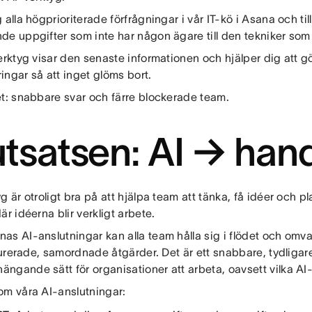
 alla högprioriterade förfrågningar i vår IT-kö i Asana och til
e uppgifter som inte har någon ägare till den tekniker som 
verktyg visar den senaste informationen och hjälper dig att 
ngar så att inget glöms bort.
et: snabbare svar och färre blockerade team.
utsatsen: AI → han
g är otroligt bra på att hjälpa team att tänka, få idéer och p
är idéerna blir verkligt arbete.
as AI-anslutningar kan alla team hålla sig i flödet och omv
kturerade, samordnade åtgärder. Det är ett snabbare, tydliga
ngande sätt för organisationer att arbeta, oavsett vilka AI
om våra AI-anslutningar: