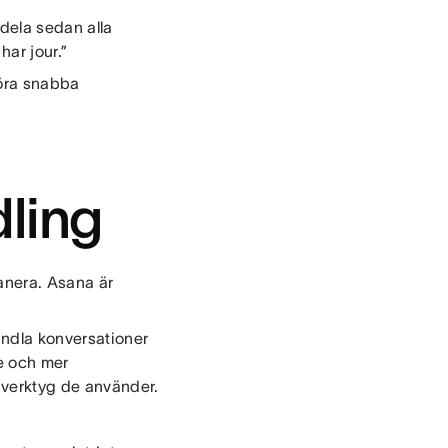
ldela sedan alla
har jour.”
göra snabba
dling
lanera. Asana är
andla konversationer
re och mer
-verktyg de använder.