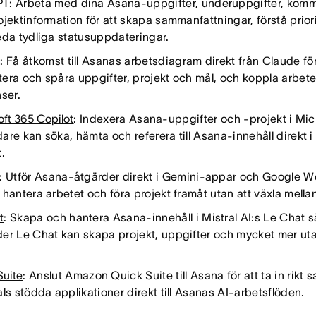
PT
: Arbeta med dina Asana-uppgifter, underuppgifter, komm
ojektinformation för att skapa sammanfattningar, förstå prior
eda tydliga statusuppdateringar.
e
: Få åtkomst till Asanas arbetsdiagram direkt från Claude för
ra och spåra uppgifter, projekt och mål, och koppla arbetet 
ser.
oft 365 Copilot
: Indexera Asana-uppgifter och -projekt i Mic
are kan söka, hämta och referera till Asana-innehåll direkt 
.
: Utför Asana-åtgärder direkt i Gemini-appar och Google W
hantera arbetet och föra projekt framåt utan att växla mellan
t
: Skapa och hantera Asana-innehåll i Mistral AI:s Le Chat så
er Le Chat kan skapa projekt, uppgifter och mycket mer uta
Suite
: Anslut Amazon Quick Suite till Asana för att ta in rik
ls stödda applikationer direkt till Asanas AI-arbetsflöden.