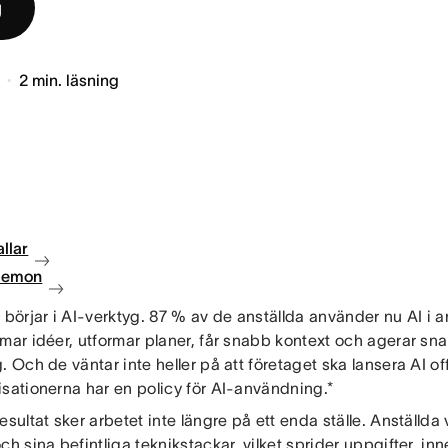
g
2
min. läsning
llar
 demon
 börjar i AI-verktyg. 87 % av de anställda använder nu AI i 
mar idéer, utformar planer, får snabb kontext och agerar sn
. Och de väntar inte heller på att företaget ska lansera AI of
isationerna har en policy för AI-användning.*
esultat sker arbetet inte längre på ett enda ställe. Anställda 
ch sina befintliga teknikstackar, vilket sprider uppgifter, in