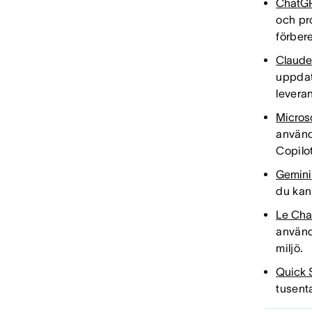
ChatG
och pr
förber
Claud
uppdate
leveran
Micros
använd
Copilot
Gemini
du kan 
Le Cha
använd
miljö.
Quick 
tusenta