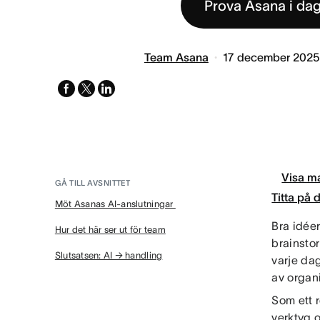
Prova Asana i da
Team Asana
17 december 2025
facebook
x-
linkedin
twitter
Visa ma
GÅ TILL AVSNITTET
Titta på
Möt Asanas AI-anslutningar
Bra idéer
Hur det här ser ut för team
brainstor
Slutsatsen: AI → handling
varje dag
av organ
Som ett r
verktyg o