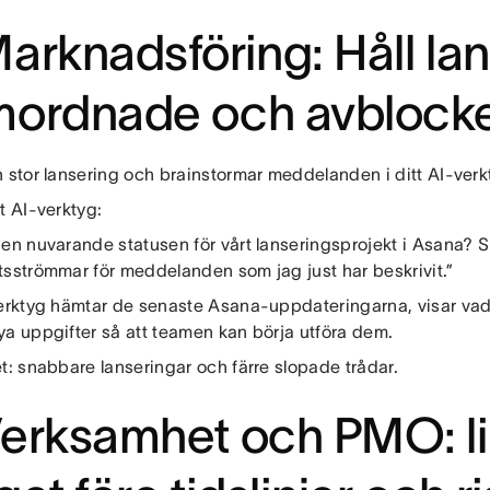
arknadsföring: Håll la
mordnade och avblock
n stor lansering och brainstormar meddelanden i ditt AI-verk
t AI-verktyg:
den nuvarande statusen för vårt lanseringsprojekt i Asana? S
tsströmmar för meddelanden som jag just har beskrivit.”
verktyg hämtar de senaste Asana-uppdateringarna, visar vad
ya uppgifter så att teamen kan börja utföra dem.
t: snabbare lanseringar och färre slopade trådar.
erksamhet och PMO: l