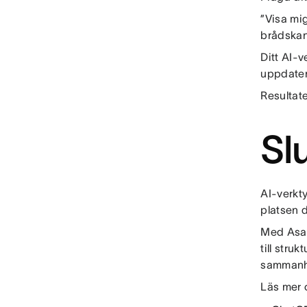
”Visa mig
brådskand
Ditt AI-
uppdateri
Resultat
Sl
AI-verkty
platsen d
Med Asan
till stru
sammanhä
Läs mer 