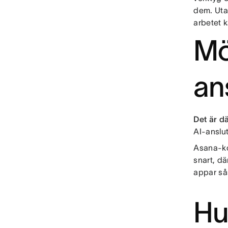
dem. Uta
arbetet k
Mö
an
Det är d
AI-anslut
Asana-ko
snart, dä
appar så
Hu