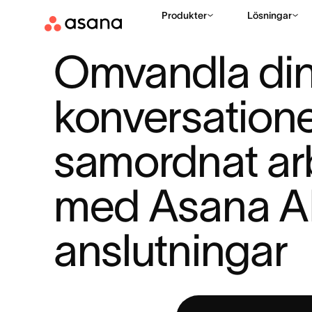
Produkter
Lösningar
RESURSER
AI I ARBETSLIVET
OMVANDLA DINA KONVERSATI
|
|
Omvandla din
konversationer 
samordnat arb
med Asana A
anslutningar