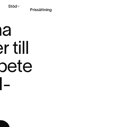
Stöd
Prissättning
ONER TILL SAMOR ...
a 
Kontakta försäljning
till 
ete 
I-