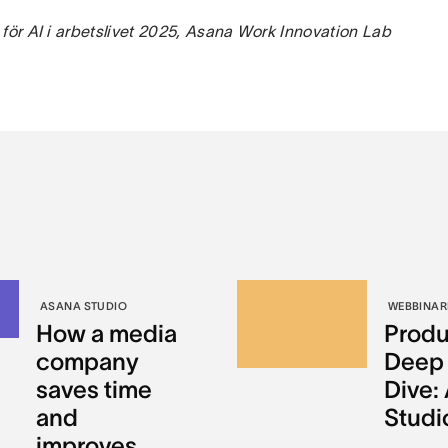
 för AI i arbetslivet 2025, Asana Work Innovation Lab
ASANA STUDIO
WEBBINAR
How a media
Produ
company
Deep
saves time
Dive: 
and
Studi
improves