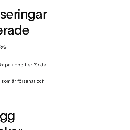
nseringar
erade
tyg.
kapa uppgifter för de
 som är försenat och
igg