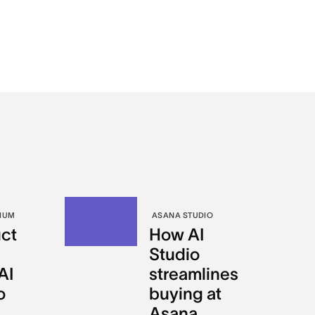
IUM
ASANA STUDIO
ct
How AI
Studio
AI
streamlines
o
buying at
Asana