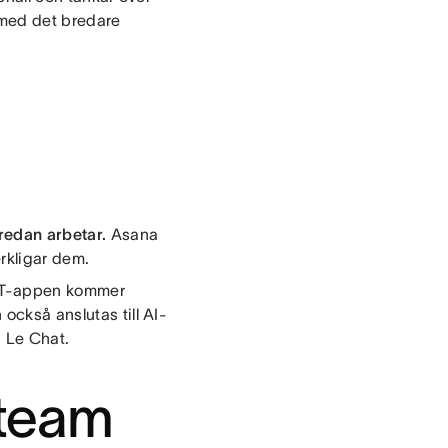
 med det bredare
 redan arbetar.
Asana
rkligar dem.
GPT-appen kommer
också anslutas till AI-
 Le Chat.
 team