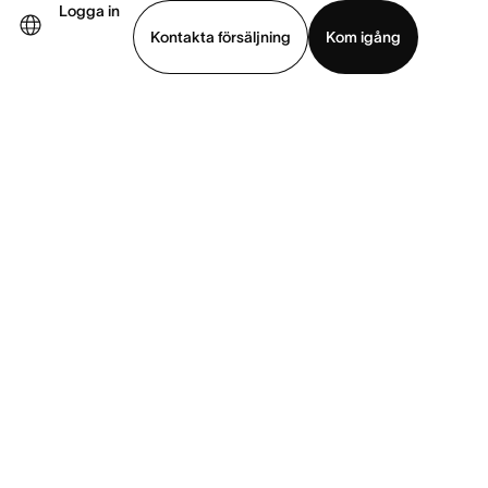
Logga in
Kontakta försäljning
Kom igång
Visa demo
Ladda ned app