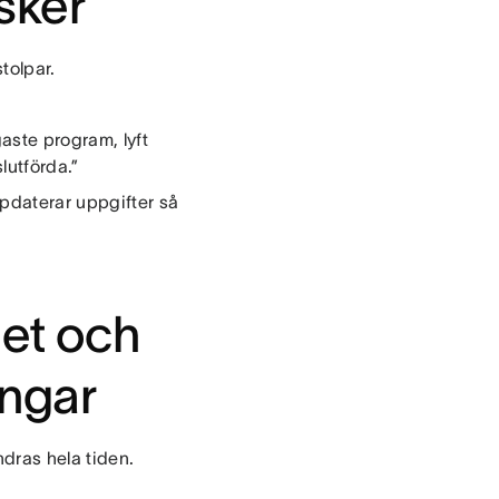
isker
tolpar.
gaste program, lyft
lutförda.”
pdaterar uppgifter så
het och
ingar
ndras hela tiden.