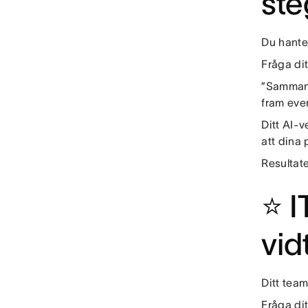
ste
Du hante
Fråga dit
”Sammanfa
fram even
Ditt AI-
att dina 
Resultat
⭐ I
vid
Ditt team
Fråga dit