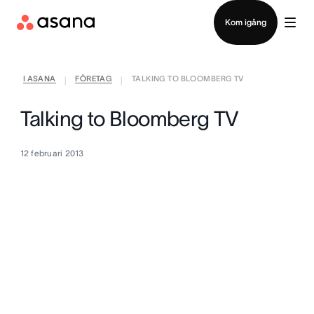
Kontakta försäljning
Kom igång
I ASANA
FÖRETAG
TALKING TO BLOOMBERG TV
|
|
Talking to Bloomberg TV
12 februari 2013