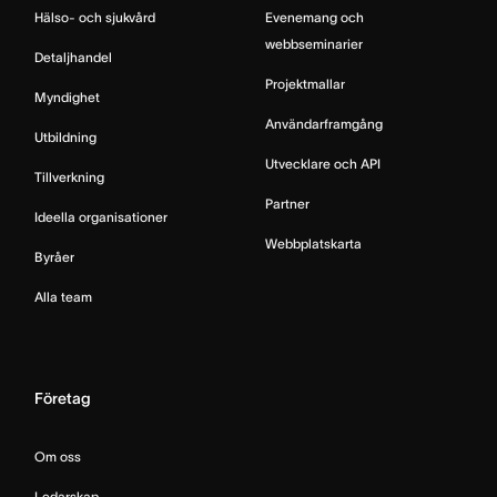
Hälso- och sjukvård
Evenemang och
webbseminarier
Detaljhandel
Projektmallar
Myndighet
Användarframgång
Utbildning
Utvecklare och API
Tillverkning
Partner
Ideella organisationer
Webbplatskarta
Byråer
Alla team
Företag
Om oss
Ledarskap