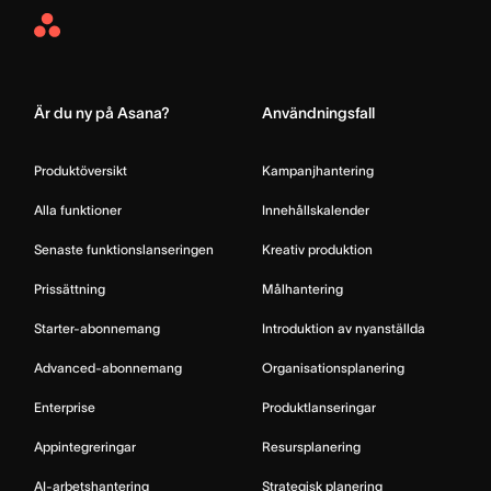
Asana
Home
Är du ny på Asana?
Användningsfall
Produktöversikt
Kampanjhantering
Alla funktioner
Innehållskalender
Senaste funktionslanseringen
Kreativ produktion
Prissättning
Målhantering
Starter-abonnemang
Introduktion av nyanställda
Advanced-abonnemang
Organisationsplanering
Enterprise
Produktlanseringar
Appintegreringar
Resursplanering
AI-arbetshantering
Strategisk planering