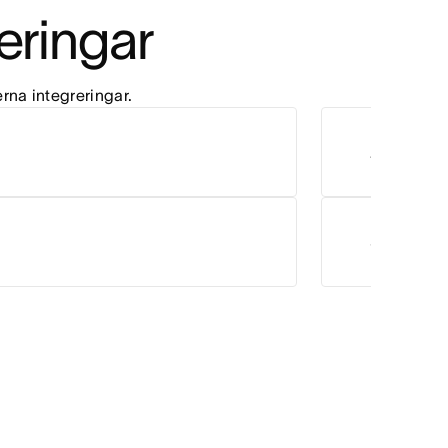
reringar
rna integreringar.
Zoom
Salesforce