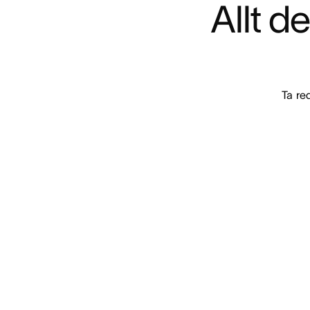
Allt d
Ta re