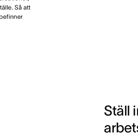
lle. Så att
befinner
Ställ 
arbet