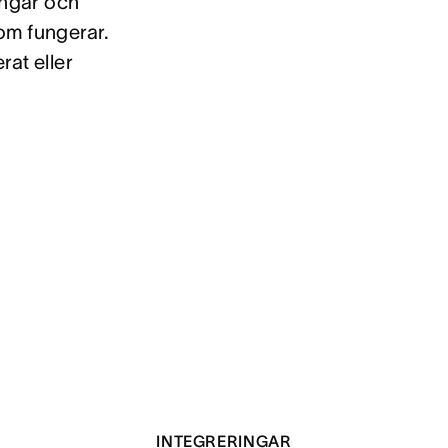
ingar och
om fungerar.
at eller
INTEGRERINGAR