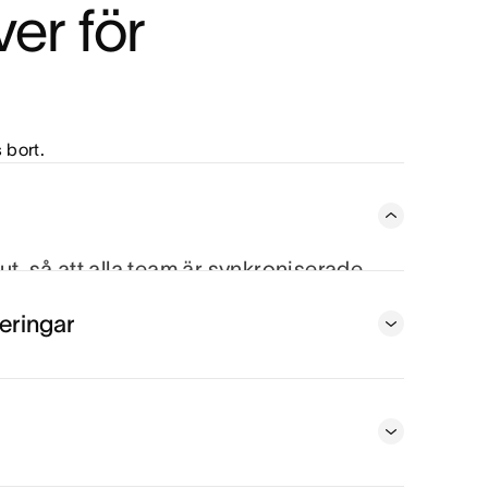
r för 
 bort.
lut, så att alla team är synkroniserade
å målen. Från statusuppdateringar till
eringar
na alla rörliga delar.