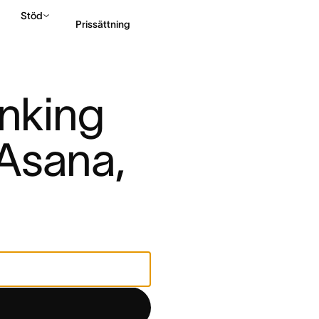
Stöd
Prissättning
Kontakta försäljning
inking 
Asana, 