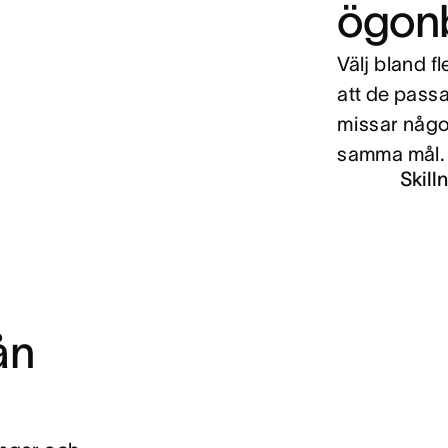
ögonb
Välj bland f
att de passar
missar något
samma mål.
Skill
ån