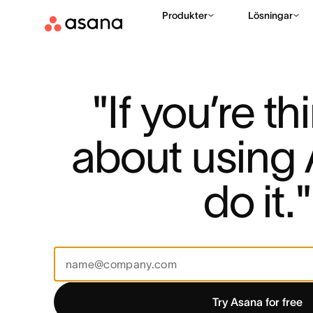
Produkter
Lösningar
"If you’re th
about using 
do it."
Try Asana for free