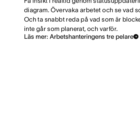
Få insikt i realtid genom statusuppdater
diagram. Övervaka arbetet och se vad s
Och ta snabbt reda på vad som är blocker
inte går som planerat, och varför.
Läs mer: Arbetshanteringens tre pelare