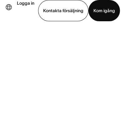
Logga in
Kontakta försäljning
Kom igång
Visa demo
Ladda ned app