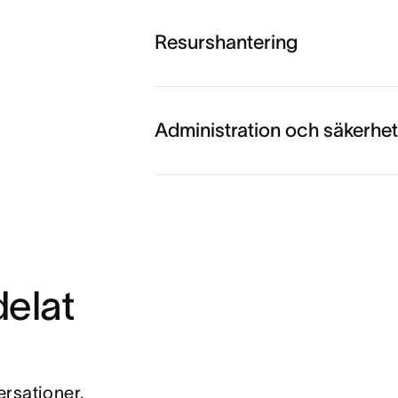
Utforska arbetsflöde och auto
Resurshantering
Utforska mål och rapportering
Administration och säkerhet
Utforska resurshantering
Utforska administration och sä
delat
ersationer,