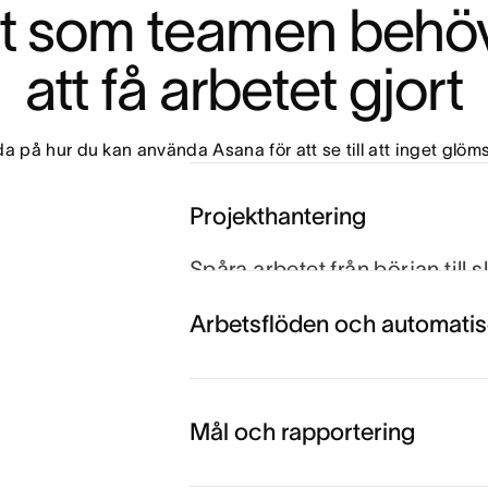
et som teamen behöve
att få arbetet gjort
da på hur du kan använda Asana för att se till att inget glöms
Projekthantering
Spåra arbetet från början till s
och håller tidsplanen för att n
Arbetsflöden och automatis
projekttidslinjer kan du samord
Utforska projekthantering
Mål och rapportering