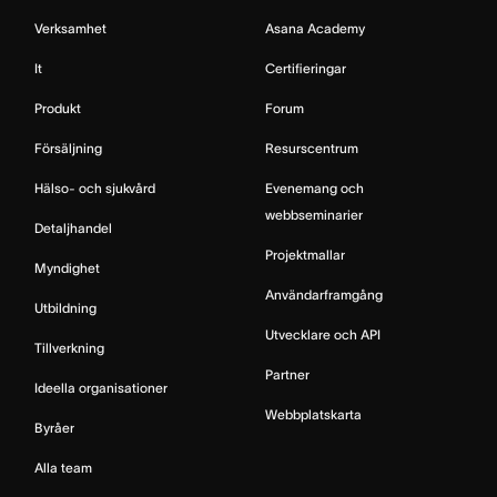
Verksamhet
Asana Academy
It
Certifieringar
Produkt
Forum
Försäljning
Resurscentrum
Hälso- och sjukvård
Evenemang och
webbseminarier
Detaljhandel
Projektmallar
Myndighet
Användarframgång
Utbildning
Utvecklare och API
Tillverkning
Partner
Ideella organisationer
Webbplatskarta
Byråer
Alla team