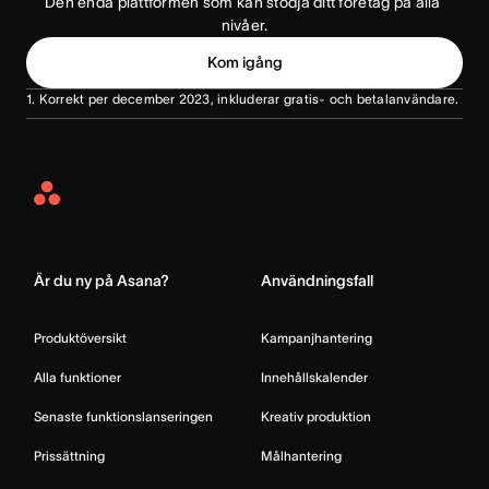
Den enda plattformen som kan stödja ditt företag på alla 
nivåer.
Kom igång
1. Korrekt per december 2023, inkluderar gratis- och betalanvändare.
Asana
Home
Är du ny på Asana?
Användningsfall
Produktöversikt
Kampanjhantering
Alla funktioner
Innehållskalender
Senaste funktionslanseringen
Kreativ produktion
Prissättning
Målhantering