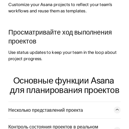
Customize your Asana projects to reflect your team’s
workflows and reuse them as templates.
Просматривайте ход выполнения
проектов
Use status updates to keep your team in the loop about
project progress.
Основные функции Asana 
для планирования проектов
Несколько представлений проекта
Доски и списки позволяют разбивать планы на
ближайшие шаги, чтобы участники команды могли
Контроль состояния проектов в реальном