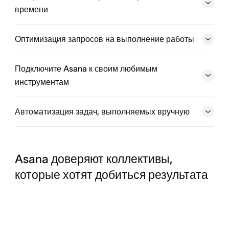
видеть, как их повседневная работа ведёт к общим
времени
целям.
Оптимизация запросов на выполнение работы
Подключите Asana к своим любимым
инструментам
Автоматизация задач, выполняемых вручную
Asana доверяют коллективы,
которые хотят добиться результата