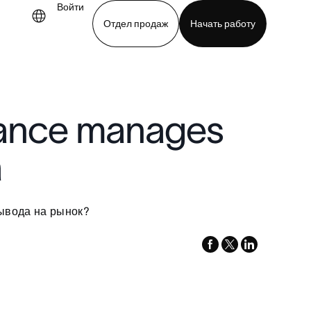
Войти
Отдел продаж
Начать работу
demo
Download app
Stance manages
a
вывода на рынок?
facebook
x-
linkedin
twitter