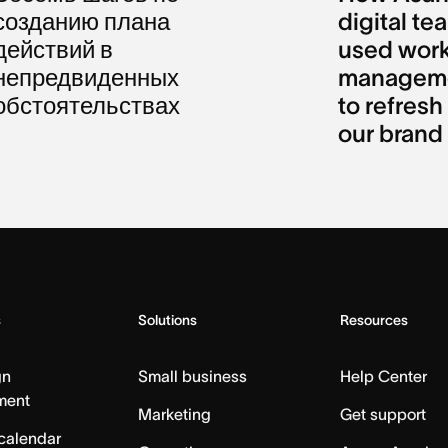
созданию плана
digital te
действий в
used wor
непредвиденных
managem
обстоятельствах
to refresh
our brand
s
Solutions
Resources
gn
Small business
Help Center
ment
Marketing
Get support
calendar