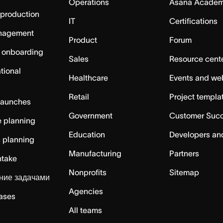
Operations
Asana Acade
 production
IT
Certifications
nagement
Product
Forum
 onboarding
Sales
Resource cent
tional
Healthcare
Events and we
Retail
Project templa
launches
Government
Customer Suc
 planning
Education
Developers an
c planning
Manufacturing
Partners
ntake
Nonprofits
Sitemap
ние задачами
Agencies
cases
All teams