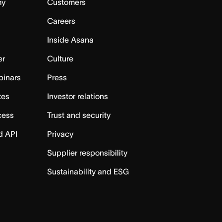
my
Customers
Careers
Inside Asana
er
Culture
binars
Press
tes
Investor relations
cess
Trust and security
d API
Privacy
Supplier responsibility
Sustainability and ESG