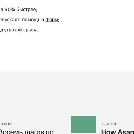
на 90% быстрее;
запусках с помощью
форм
;
д угрозой срыва,
СТАТЬЯ
СТАТЬЯ
Восемь шагов по
How Asan