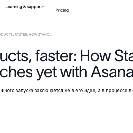
Learning & support
Pricing
ODUCTS, FASTER: HOW STANC ...
Contact sales
View 
ducts, faster: How 
unches yet with Asan
ешного запуска заключается не в его идее, а в процессе 