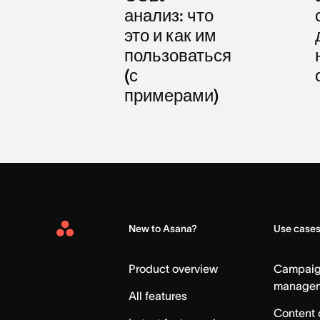
анализ: что
это и как им
пользоваться
(с
примерами)
New to Asana?
Use case
Asana
Home
Product overview
Campai
manage
All features
Content 